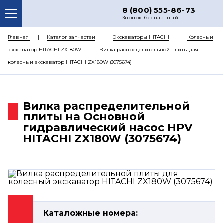
8 (800) 555-86-73
Звонок бесплатный
О НАС
Главная
Каталог запчастей
Экскаваторы HITACHI
Колесный
экскаватор HITACHI ZX180W
Вилка распределительной плиты для
КАТАЛОГ ЗАПЧАСТЕЙ
колесный экскаватор HITACHI ZX180W (3075674)
РЕМОНТ
ДОСТАВКА
Вилка распределительной
ЦЕНЫ
плиты на Основной
гидравлический насос HPV
КОНТАКТЫ
HITACHI ZX180W (3075674)
Каталожные номера: