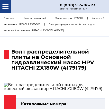
8 (800) 555-86-73
Звонок бесплатный
О НАС
Главная
Каталог запчастей
Экскаваторы HITACHI
Колесный
экскаватор HITACHI ZX180W
Болт распределительной плиты для
КАТАЛОГ ЗАПЧАСТЕЙ
колесный экскаватор HITACHI ZX180W (4179179)
РЕМОНТ
ДОСТАВКА
Болт распределительной
ЦЕНЫ
плиты на Основной
гидравлический насос HPV
КОНТАКТЫ
HITACHI ZX180W (4179179)
Каталожные номера: