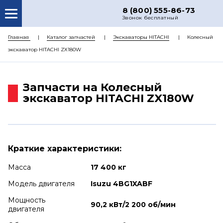
8 (800) 555-86-73
Звонок бесплатный
О НАС
Главная
Каталог запчастей
Экскаваторы HITACHI
Колесный
экскаватор HITACHI ZX180W
КАТАЛОГ ЗАПЧАСТЕЙ
РЕМОНТ
Запчасти на Колесный
ДОСТАВКА
экскаватор HITACHI ZX180W
ЦЕНЫ
КОНТАКТЫ
Краткие характеристики:
Масса
17 400 кг
Модель двигателя
Isuzu 4BG1XABF
Мощность
90,2 кВт/2 200 об/мин
двигателя