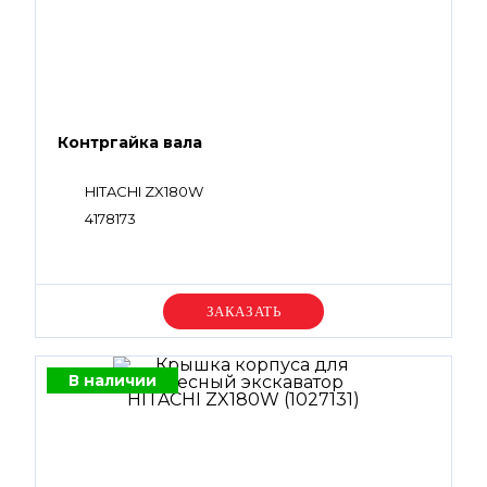
Контргайка вала
HITACHI ZX180W
4178173
Уточняйте цену
В наличии