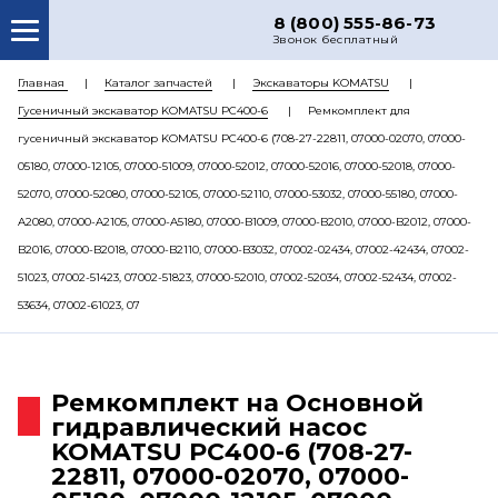
8 (800) 555-86-73
Звонок бесплатный
О НАС
Главная
Каталог запчастей
Экскаваторы KOMATSU
Гусеничный экскаватор KOMATSU PC400-6
Ремкомплект для
КАТАЛОГ ЗАПЧАСТЕЙ
гусеничный экскаватор KOMATSU PC400-6 (708-27-22811, 07000-02070, 07000-
РЕМОНТ
05180, 07000-12105, 07000-51009, 07000-52012, 07000-52016, 07000-52018, 07000-
52070, 07000-52080, 07000-52105, 07000-52110, 07000-53032, 07000-55180, 07000-
ДОСТАВКА
A2080, 07000-A2105, 07000-A5180, 07000-B1009, 07000-B2010, 07000-B2012, 07000-
ЦЕНЫ
B2016, 07000-B2018, 07000-B2110, 07000-B3032, 07002-02434, 07002-42434, 07002-
51023, 07002-51423, 07002-51823, 07000-52010, 07002-52034, 07002-52434, 07002-
КОНТАКТЫ
53634, 07002-61023, 07
Ремкомплект на Основной
гидравлический насос
KOMATSU PC400-6 (708-27-
22811, 07000-02070, 07000-