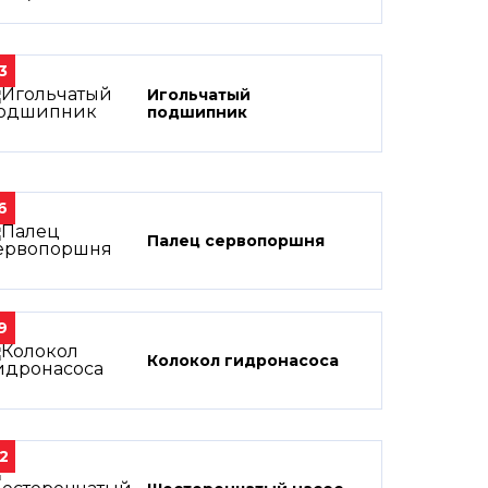
3
Игольчатый
подшипник
6
Палец сервопоршня
9
Колокол гидронасоса
2