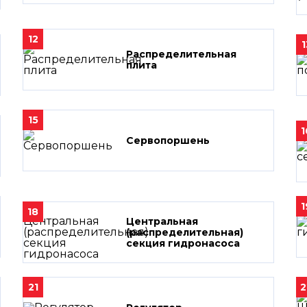
12
1
Распределительная
плита
15
1
Сервопоршень
1
18
Центральная
(распределительная)
секция гидронасоса
21
2