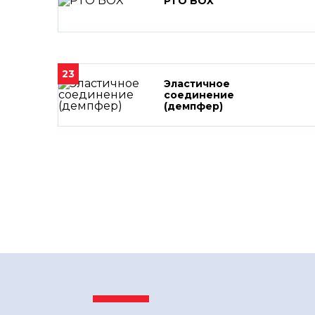
PTO BOX
23
Эластичное
соединение
(демпфер)