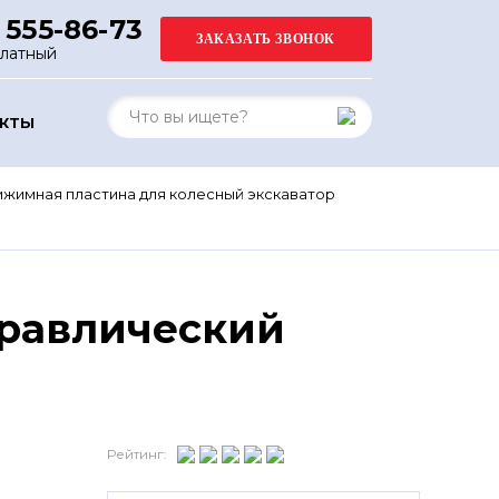
 555-86-73
платный
АКТЫ
жимная пластина для колесный экскаватор
дравлический
Рейтинг: