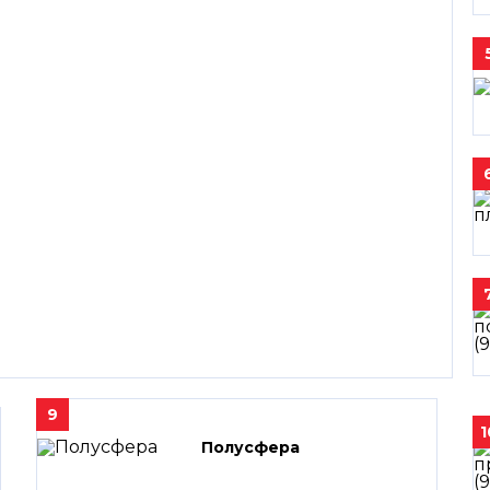
9
1
Полусфера