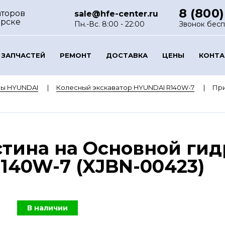
8 (800)
аторов
sale@hfe-center.ru
орске
Пн.-Вс. 8:00 - 22:00
Звонок бес
 ЗАПЧАСТЕЙ
РЕМОНТ
ДОСТАВКА
ЦЕНЫ
КОНТ
ры HYUNDAI
Колесный экскаватор HYUNDAI R140W-7
При
тина на Основной ги
140W-7 (XJBN-00423)
В наличии