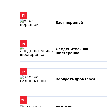
11
Блок поршней
14
Соеденительная
шестеренка
17
Корпус гидронасоса
20