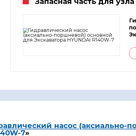
Запасная часть для узла
Ги
по
Эк
равлический насос (аксиально-п
140W-7
»