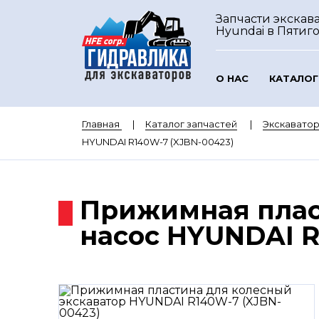
Запчасти экскав
Hyundai
в Пятиг
О НАС
КАТАЛОГ
Главная
Каталог запчастей
Экскавато
HYUNDAI R140W-7 (XJBN-00423)
Прижимная плас
насос HYUNDAI R