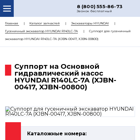
8 (800) 555-86-73
Звонок бесплатный
О НАС
Главная
Каталог запчастей
Экскаваторы HYUNDAI
Гусеничный экскаватор HYUNDAI R140LC-7A
Суппорт для гусеничный
КАТАЛОГ ЗАПЧАСТЕЙ
экскаватор HYUNDAI R140LC-7A (XJBN-00417, XJBN-00800)
РЕМОНТ
ДОСТАВКА
Суппорт на Основной
ЦЕНЫ
гидравлический насос
HYUNDAI R140LC-7A (XJBN-
КОНТАКТЫ
00417, XJBN-00800)
Каталожные номера: