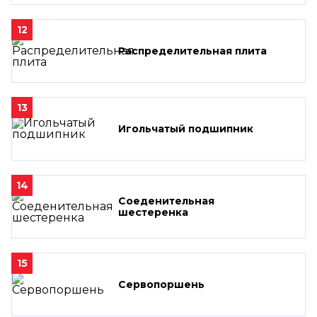
12
Распределительная плита
13
Игольчатый подшипник
14
Соеденительная
шестеренка
15
Сервопоршень