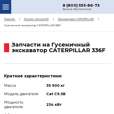
8 (800) 555-86-73
Звонок бесплатный
О НАС
Главная
Каталог запчастей
Экскаваторы CATERPILLAR
Гусеничный экскаватор CATERPILLAR 336F
КАТАЛОГ ЗАПЧАСТЕЙ
РЕМОНТ
Запчасти на Гусеничный
ДОСТАВКА
экскаватор CATERPILLAR 336F
ЦЕНЫ
КОНТАКТЫ
Краткие характеристики:
Масса
35 900 кг
Модель двигателя
Cat C9.3B
Мощность
234 кВт
двигателя