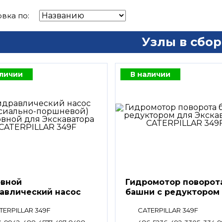
вка по:
Узлы в сбор
аличии
В наличии
вной
Гидромотор поворот
авлический насос
башни с редуктором
TERPILLAR 349F
CATERPILLAR 349F