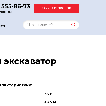
 555-86-73
платный
АКТЫ
 экскаватор
арактеристики:
с
53 т
3.34 м