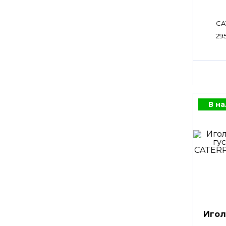
CA
29
В н
Игол