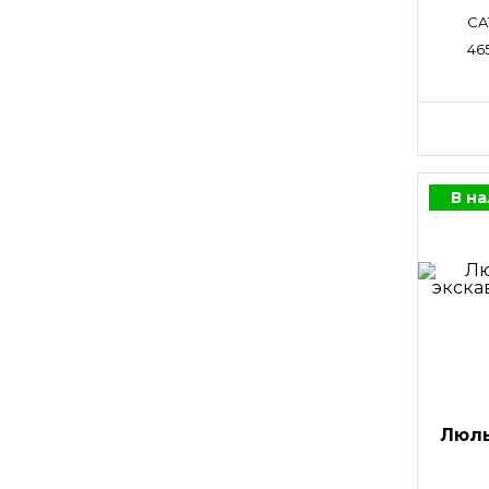
CA
465
В н
Люл