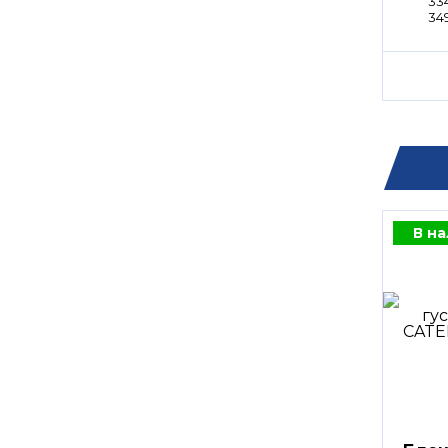
33
34
В н