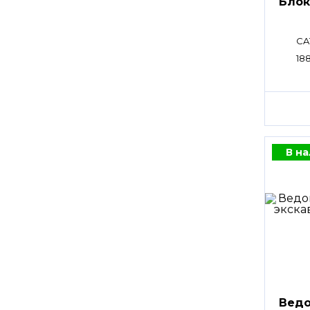
Блок
CA
18
В н
Ведо