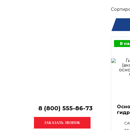
Остались
вопросы?
Сортиро
Получите консультацию
специалиста!
В н
Осно
8 (800) 555-86-73
гидр
CA