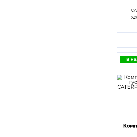
CA
247
В н
Комп