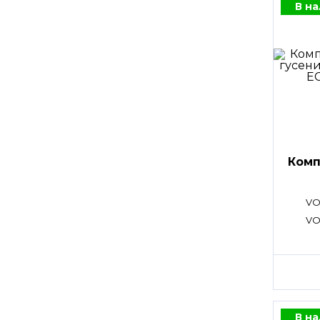
В н
Комп
VO
VO
В н