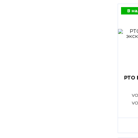
В н
PTO 
VO
VO