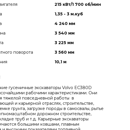
вигателя
215 кВт/1 700 об/мин
а
1,35 - 3 м.куб
а
4 240 мм
ина
3 540 мм
та
3 225 мм
тного поворота
3 560 мм
ния
10,1 м
:
кие гусеничные экскаваторы Volvo EC380D
ысочайшими рабочими характеристиками. Они
я тяжелой повседневной работы в
ющей и карьерной отраслях, строительстве,
емке грунта, загрузке породы в самосвалы, рытье
упномасштабном дорожном строительстве,
кладке труб и т.д. Карьерные экскаваторы
ичаются большими ковшами, плавным
 и высокими показателями топливной