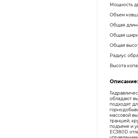
Мощность д
Объем ковш
Общая длин
Общая шир
Общая высо
Радиус обра
Высота копа
Описание
Гидравличес
обладают в
подходят дл
горнодобыва
массовой вы
траншей, кр
подъеме и у
EC380D отл
управлением