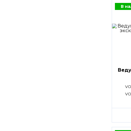
В н
Веду
VO
VO