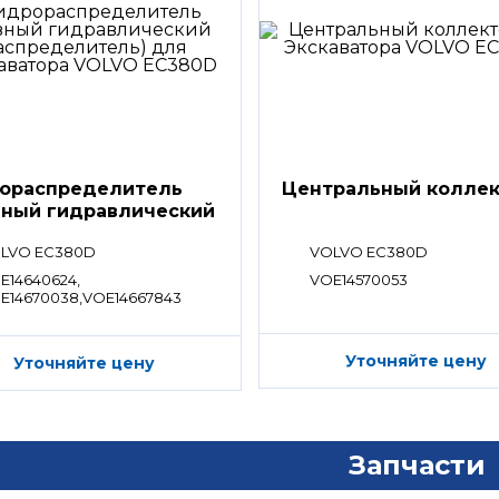
ораспределитель
Центральный колле
вный гидравлический
ределитель)
LVO EC380D
VOLVO EC380D
E14640624,
VOE14570053
E14670038,VOE14667843
Уточняйте цену
Уточняйте цену
Запчасти