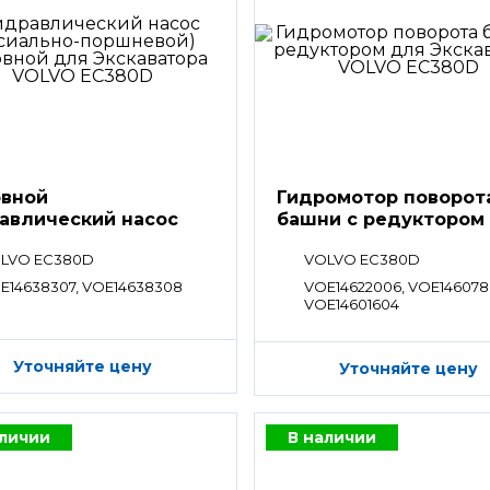
вной
Гидромотор поворот
авлический насос
башни с редуктором
LVO EC380D
VOLVO EC380D
E14638307, VOE14638308
VOE14622006, VOE146078
VOE14601604
Уточняйте цену
Уточняйте цену
аличии
В наличии