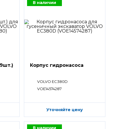
В наличии
9шт.)
Корпус гидронасоса
VOLVO EC380D
VOE14574287
Уточняйте цену
В наличии