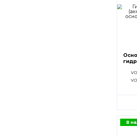
Осно
гидр
VO
VO
В н