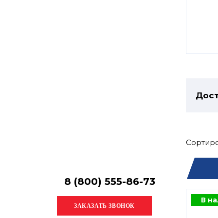
Остались
вопросы?
Получите консультацию
специалиста!
Дост
Сортиро
8 (800) 555-86-73
В н