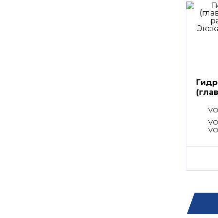
Гидр
(гла
расп
VO
VO
VO