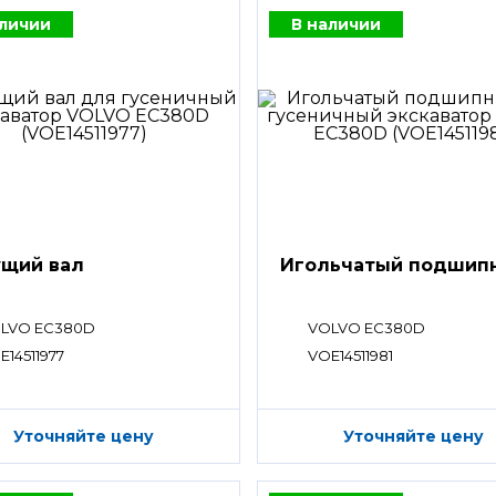
аличии
В наличии
щий вал
Игольчатый подшип
LVO EC380D
VOLVO EC380D
E14511977
VOE14511981
Уточняйте цену
Уточняйте цену