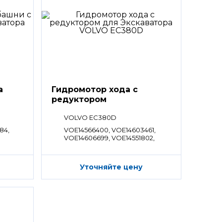
а
Гидромотор хода с
редуктором
VOLVO EC380D
84,
VOE14566400, VOE14603461,
VOE14606699, VOE14551802,
VOE14723007, VOE14593321,
VOE14727995
Уточняйте цену