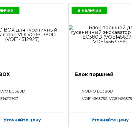
аличии
В наличии
BOX
Блок поршней
LVO EC380D
VOLVO EC380D
E14512927
VOE14563795, VOE145637
Уточняйте цену
Уточняйте цену