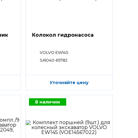
ник
Колокол гидронасоса
VOLVO EW145
SA1040-65782
Уточняйте цену
В наличии