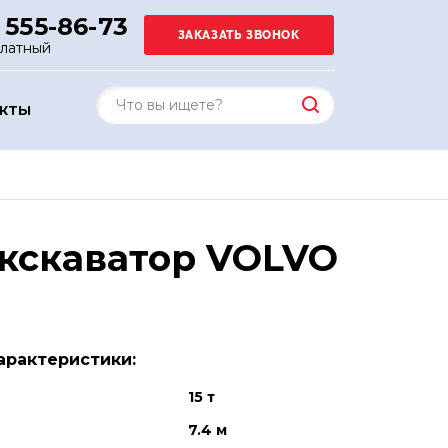
 555-86-73
платный
АКТЫ
экскаватор VOLVO
арактеристики:
15 т
7.4 м