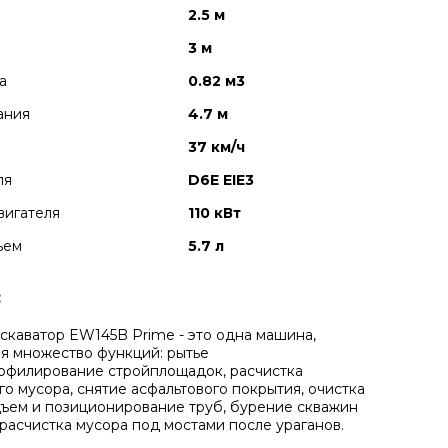
2.5 м
3 м
а
0.82 м3
ания
4.7 м
37 км/ч
ля
D6E EIE3
вигателя
110 кВт
ъем
5.7 л
:
скаватор EW145B Prime - это одна машина,
 множество функций: рытье
офилирование стройплощадок, расчистка
го мусора, снятие асфальтового покрытия, очистка
дъем и позиционирование труб, бурение скважин
 расчистка мусора под мостами после ураганов.