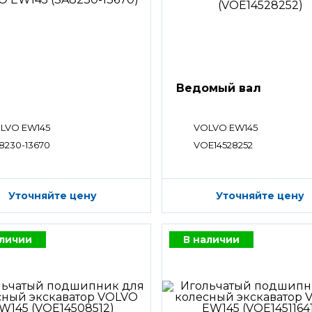
Ведомый вал
LVO EW145
VOLVO EW145
8230-13670
VOE14528252
Уточняйте цену
Уточняйте цену
аличии
В наличии