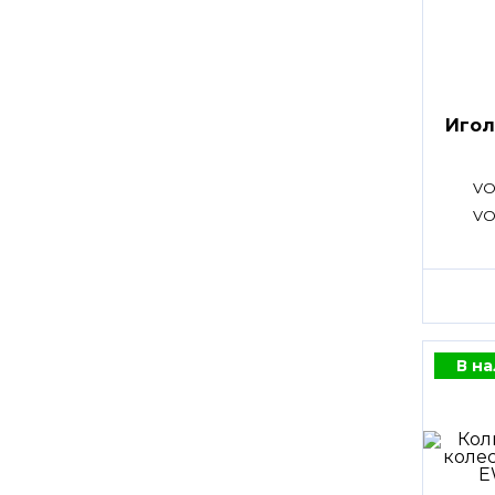
Игол
VO
VO
В н