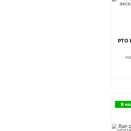
PTO 
VO
В н