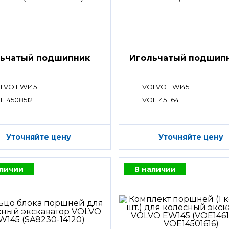
ьчатый подшипник
Игольчатый подшип
LVO EW145
VOLVO EW145
E14508512
VOE14511641
Уточняйте цену
Уточняйте цену
аличии
В наличии