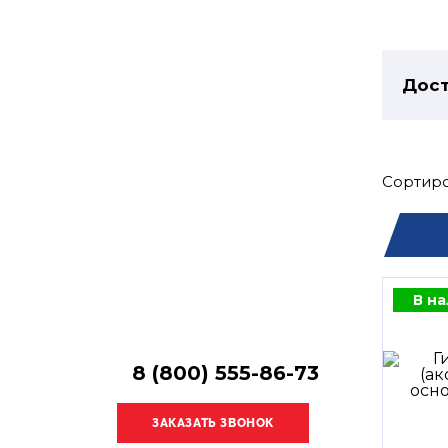
Остались
вопросы?
Получите консультацию
специалиста!
Дост
Сортиро
В н
8 (800) 555-86-73