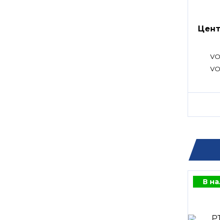
Цент
VO
VO
В н