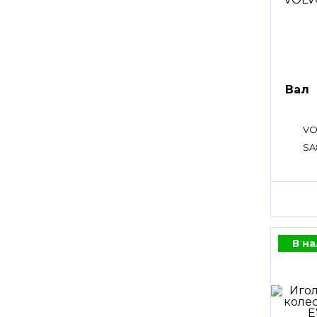
Вал
VO
SA
В н