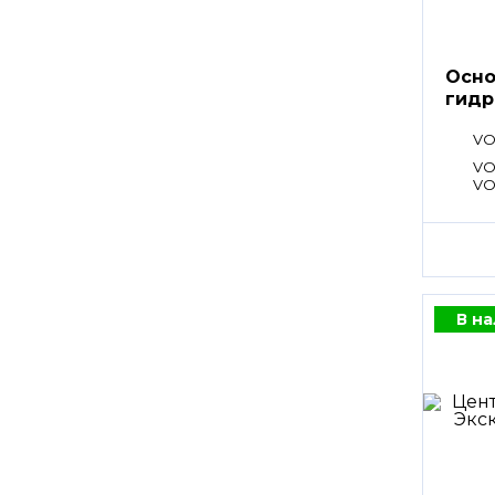
Осно
гидр
VO
VO
VO
В н