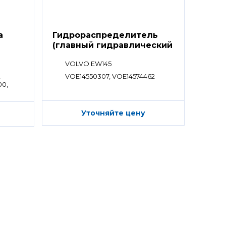
а
Гидрораспределитель
(главный гидравлический
распределитель)
VOLVO EW145
,
VOE14550307, VOE14574462
00,
7,
Уточняйте цену