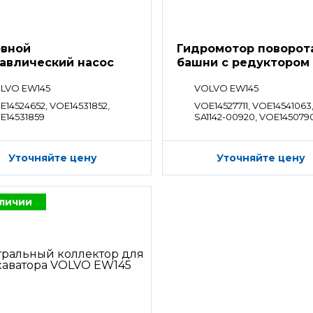
вной
Гидромотор поворот
авлический насос
башни с редуктором
LVO EW145
VOLVO EW145
E14524652, VOE14531852,
VOE14527711, VOE14541063
E14531859
SA1142-00920, VOE145079
VOE14541064, VOE1454090
VOE14559150
Уточняйте цену
Уточняйте цену
аличии