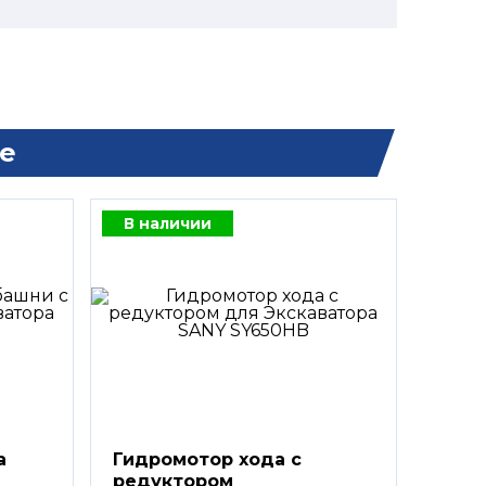
е
В наличии
а
Гидромотор хода с
редуктором