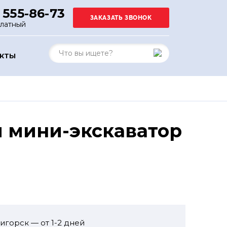
 555-86-73
платный
АКТЫ
й мини-экскаватор
игорск — от 1-2 дней