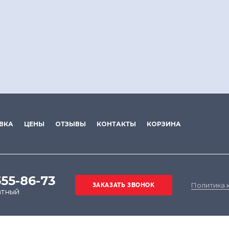
ВКА
ЦЕНЫ
ОТЗЫВЫ
КОНТАКТЫ
КОРЗИНА
555-86-73
Политика 
атный
е на обработку файлов cookie в целях функциониров