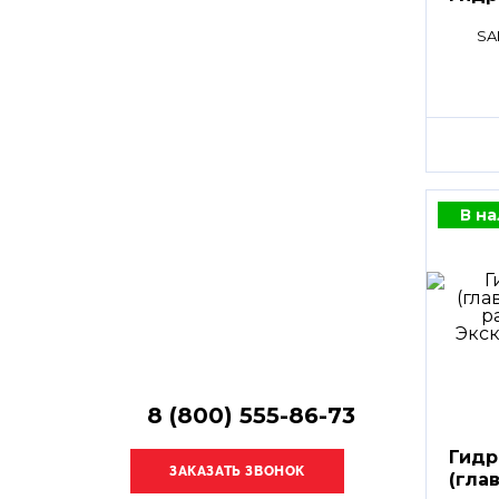
Остались
вопросы?
SA
Получите консультацию
специалиста!
В н
8 (800) 555-86-73
Гидр
(гла