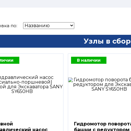
вка по:
Узлы в сбор
аличии
В наличии
вной
Гидромотор поворот
авлический насос
башни с редуктором