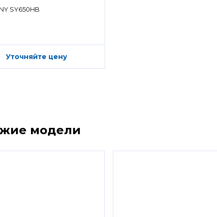
ределитель)
NY SY650HB
Уточняйте цену
ожие модели