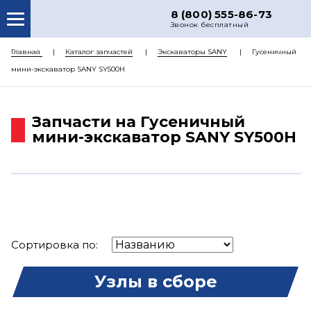
8 (800) 555-86-73
Звонок бесплатный
О НАС
Главная
Каталог запчастей
Экскаваторы SANY
Гусеничный
мини-экскаватор SANY SY500H
КАТАЛОГ ЗАПЧАСТЕЙ
РЕМОНТ
Запчасти на Гусеничный
ДОСТАВКА
мини-экскаватор SANY SY500H
ЦЕНЫ
КОНТАКТЫ
Сортировка по:
Узлы в сборе