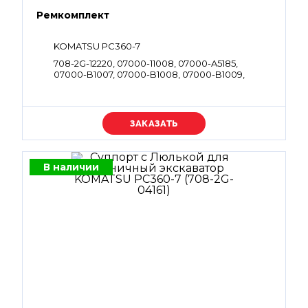
Ремкомплект
KOMATSU PC360-7
708-2G-12220, 07000-11008, 07000-A5185,
07000-B1007, 07000-B1008, 07000-B1009,
07000-B2012, 07000-B2014, 07000-B2050,
07000-B3038, 07002-12034, 07002-61023,
07002-62434, 07002-63334, 702-21-54910, 722-12-
18240, 723-11-19960, 07001-01007, 07001-01009,
Уточняйте цену
708-2G-15230, 708-2G-12220
В наличии