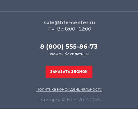
sale@hfe-center.ru
Пн.-Вс. 8:00 - 22:00
8 (800) 555-86-73
Звонок бесплатный
Политика конфиденциальности
Пятигорск © HFE, 2014-2026
Продолжая использовать наш сайт, вы даёте
согласие на обработку файлов cookie в целях
функционирования сайта и сбора статистики в
соответствии с
политикой конфиденциальности