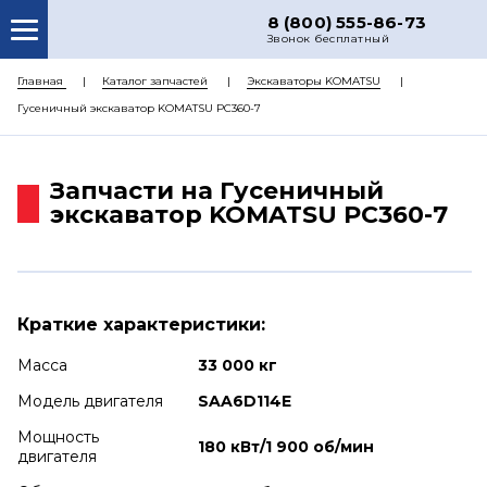
8 (800) 555-86-73
Звонок бесплатный
О НАС
Главная
Каталог запчастей
Экскаваторы KOMATSU
Гусеничный экскаватор KOMATSU PC360-7
КАТАЛОГ ЗАПЧАСТЕЙ
РЕМОНТ
Запчасти на Гусеничный
ДОСТАВКА
экскаватор KOMATSU PC360-7
ЦЕНЫ
КОНТАКТЫ
Краткие характеристики:
Масса
33 000 кг
Модель двигателя
SAA6D114E
Мощность
180 кВт/1 900 об/мин
двигателя