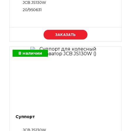
JCB JS130W
20/950631
Уточняйте цену
В наличии
Суппорт
JCB JS130W