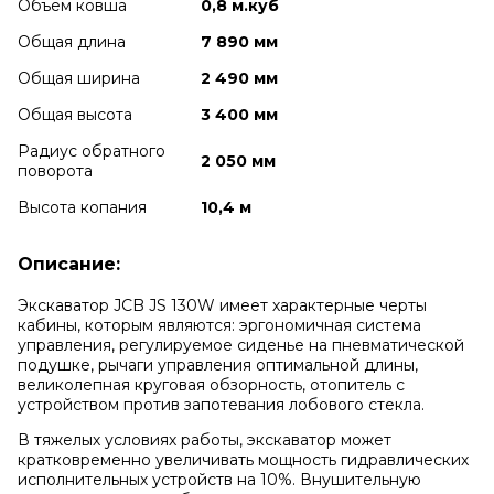
Объем ковша
0,8 м.куб
Общая длина
7 890 мм
Общая ширина
2 490 мм
Общая высота
3 400 мм
Радиус обратного
2 050 мм
поворота
Высота копания
10,4 м
Описание:
Экскаватор JCB JS 130W имеет характерные черты
кабины, которым являются: эргономичная система
управления, регулируемое сиденье на пневматической
подушке, рычаги управления оптимальной длины,
великолепная круговая обзорность, отопитель с
устройством против запотевания лобового стекла.
В тяжелых условиях работы, экскаватор может
кратковременно увеличивать мощность гидравлических
исполнительных устройств на 10%. Внушительную