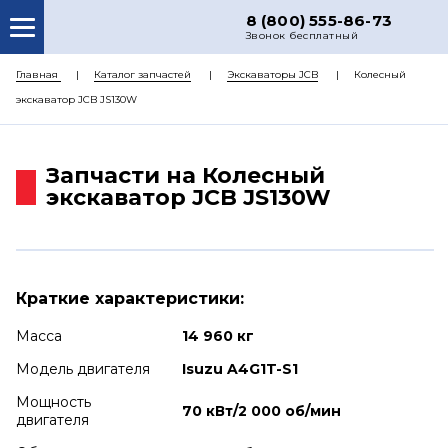
8 (800) 555-86-73
Звонок бесплатный
О НАС
Главная
Каталог запчастей
Экскаваторы JCB
Колесный
экскаватор JCB JS130W
КАТАЛОГ ЗАПЧАСТЕЙ
РЕМОНТ
Запчасти на Колесный
ДОСТАВКА
экскаватор JCB JS130W
ЦЕНЫ
КОНТАКТЫ
Краткие характеристики:
Масса
14 960 кг
Модель двигателя
Isuzu A4G1T-S1
Мощность
70 кВт/2 000 об/мин
двигателя