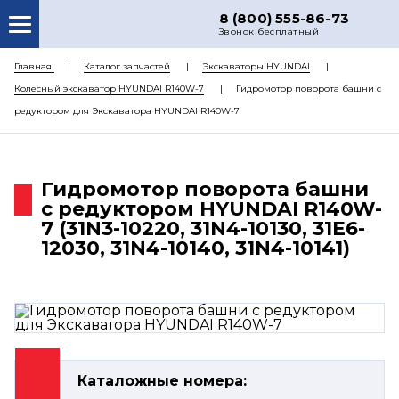
8 (800) 555-86-73
Звонок бесплатный
О НАС
Главная
Каталог запчастей
Экскаваторы HYUNDAI
Колесный экскаватор HYUNDAI R140W-7
Гидромотор поворота башни с
КАТАЛОГ ЗАПЧАСТЕЙ
редуктором для Экскаватора HYUNDAI R140W-7
РЕМОНТ
ДОСТАВКА
Гидромотор поворота башни
ЦЕНЫ
с редуктором HYUNDAI R140W-
7 (31N3-10220, 31N4-10130, 31E6-
КОНТАКТЫ
12030, 31N4-10140, 31N4-10141)
Каталожные номера: