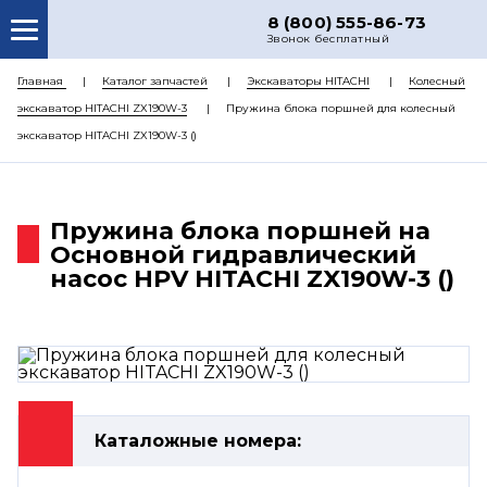
8 (800) 555-86-73
Звонок бесплатный
О НАС
Главная
Каталог запчастей
Экскаваторы HITACHI
Колесный
экскаватор HITACHI ZX190W-3
Пружина блока поршней для колесный
КАТАЛОГ ЗАПЧАСТЕЙ
экскаватор HITACHI ZX190W-3 ()
РЕМОНТ
ДОСТАВКА
Пружина блока поршней на
ЦЕНЫ
Основной гидравлический
насос HPV HITACHI ZX190W-3 ()
КОНТАКТЫ
Каталожные номера: