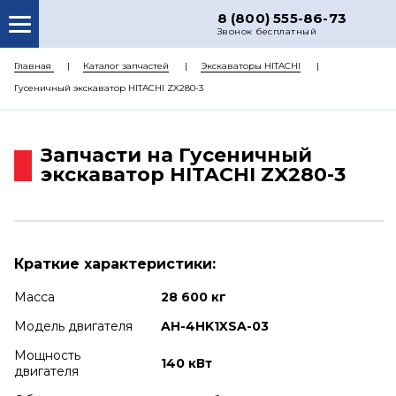
8 (800) 555-86-73
Звонок бесплатный
О НАС
Главная
Каталог запчастей
Экскаваторы HITACHI
Гусеничный экскаватор HITACHI ZX280-3
КАТАЛОГ ЗАПЧАСТЕЙ
РЕМОНТ
Запчасти на Гусеничный
ДОСТАВКА
экскаватор HITACHI ZX280-3
ЦЕНЫ
КОНТАКТЫ
Краткие характеристики:
Масса
28 600 кг
Модель двигателя
AH-4HK1XSA-03
Мощность
140 кВт
двигателя