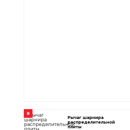
8
Рычаг шарнира
распределительной
плиты