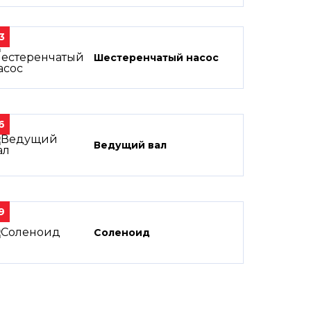
3
Шестеренчатый насос
6
Ведущий вал
9
Соленоид