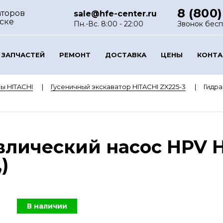
8 (800)
аторов
sale@hfe-center.ru
ске
Пн.-Вс. 8:00 - 22:00
Звонок бес
 ЗАПЧАСТЕЙ
РЕМОНТ
ДОСТАВКА
ЦЕНЫ
КОНТ
ы HITACHI
Гусеничный экскаватор HITACHI ZX225-3
Гидра
лический насос HPV H
)
В наличии