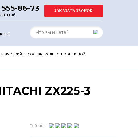
 555-86-73
платный
АКТЫ
влический насос (аксиально-поршневой)
ITACHI ZX225-3
Рейтинг: