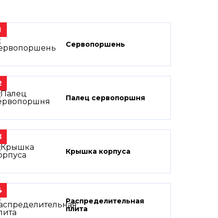
1
Сервопоршень
2
Палец сервопоршня
3
Крышка корпуса
4
Распределительная
плита