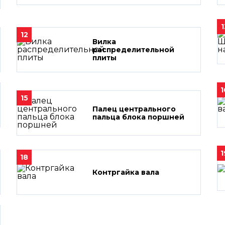
1
12
Вилка
распределительной
плиты
1
15
Палец центрального
пальца блока поршней
1
18
Контргайка вала