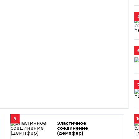
9
1
Эластичное
соединение
(демпфер)