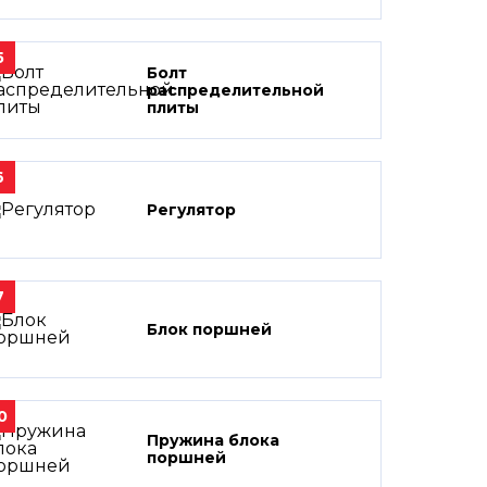
5
Болт
распределительной
плиты
6
Регулятор
7
Блок поршней
0
Пружина блока
поршней