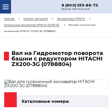
8 (800) 555-86-73
Звонок бесплатный
О НАС
Главная
Каталог запчастей
Экскаваторы HITACHI
Гусеничный экскаватор HITACHI ZX200-3G
Вал для гусеничный
КАТАЛОГ ЗАПЧАСТЕЙ
экскаватор HITACHI ZX200-3G (0788804)
РЕМОНТ
ДОСТАВКА
Вал на Гидромотор поворота
ЦЕНЫ
башни с редуктором HITACHI
ZX200-3G (0788804)
КОНТАКТЫ
Каталожные номера: