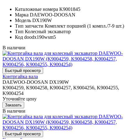
Каталожные номера
K9001845
Марка
DAEWOO-DOOSAN
Модель
DX190W
Тип запчасти
Комплект поршней (1 компл./7-9 шт.)
Тип
Колесный экскаватор
Код
doodx190wsm5
В наличии
Контргайка вала
DAEWOO-DOOSAN DX190W
K9004259, K9004258, K9004257, K9004256, K9004255,
K9004254
Уточняйте цену
В наличии