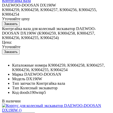
Контргайка вала
DAEWOO-DOOSAN DX190W
K9004259, K9004258, K9004257, K9004256, K9004255,
K9004254
Уточняйте цену
Контргайка вала для колесный экскаватор DAEWOO-
DOOSAN DX190W (K9004259, K9004258, K9004257,
K9004256, K9004255, K9004254)
Цена:
Уточняйте
Каталожные номера
K9004259, K9004258, K9004257,
K9004256, K9004255, K9004254
Марка
DAEWOO-DOOSAN
Модель
DX190W
Тип запчасти
Контргайка вала
Тип
Колесный экскаватор
Код
doodx190wmp5
В наличии