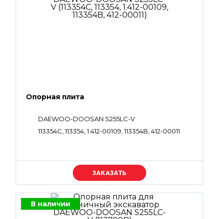
Опорная плита
DAEWOO-DOOSAN S255LC-V
113354C, 113354, 1.412-00109, 113354B, 412-00011
Уточняйте цену
В наличии