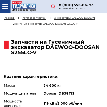
8 (800) 555-86-73
Звонок бесплатный
О НАС
Главная
Каталог запчастей
Экскаваторы DAEWOO-DOOSAN
Гусеничный экскаватор DAEWOO-DOOSAN S255LC-V
КАТАЛОГ ЗАПЧАСТЕЙ
РЕМОНТ
Запчасти на Гусеничный
ДОСТАВКА
экскаватор DAEWOO-DOOSAN
S255LC-V
ЦЕНЫ
КОНТАКТЫ
Краткие характеристики:
Масса
24 600 кг
Модель двигателя
Doosan DB58TIS
Мощность
119 кВт/2 000 об/мин
двигателя