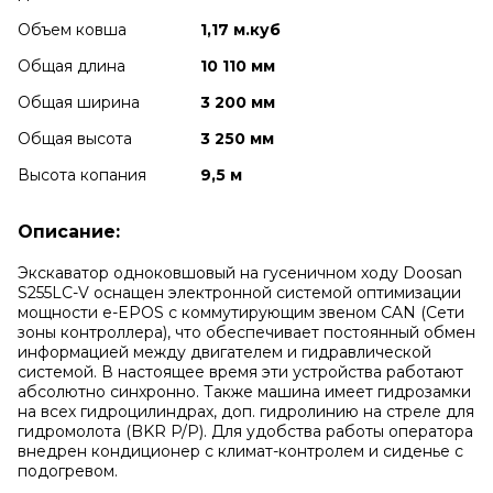
Объем ковша
1,17 м.куб
Общая длина
10 110 мм
Общая ширина
3 200 мм
Общая высота
3 250 мм
Высота копания
9,5 м
Описание:
Экскаватор одноковшовый на гусеничном ходу Doosan
S255LC-V оснащен электронной системой оптимизации
мощности е-EPOS с коммутирующим звеном CAN (Сети
зоны контроллера), что обеспечивает постоянный обмен
информацией между двигателем и гидравлической
системой. В настоящее время эти устройства работают
абсолютно синхронно. Также машина имеет гидрозамки
на всех гидроцилиндрах, доп. гидролинию на стреле для
гидромолота (BKR P/P). Для удобства работы оператора
внедрен кондиционер с климат-контролем и сиденье с
подогревом.