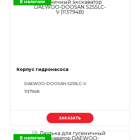
В наличии
Корпус гидронасоса
DAEWOO-DOOSAN S255LC-V
113794B
Уточняйте цену
В наличии