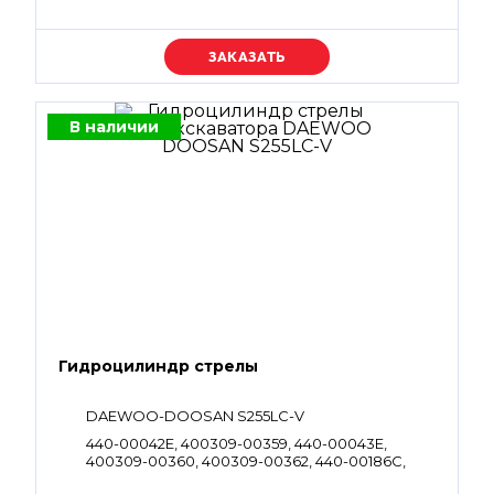
Уточняйте цену
В наличии
Гидроцилиндр стрелы
DAEWOO-DOOSAN S255LC-V
440-00042E, 400309-00359, 440-00043E,
400309-00360, 400309-00362, 440-00186C,
440-00187C, 400309-00363