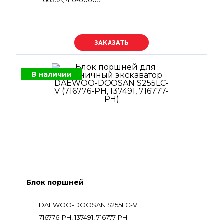
116635A, 410-00005
Уточняйте цену
В наличии
Блок поршней
DAEWOO-DOOSAN S255LC-V
716776-PH, 137491, 716777-PH