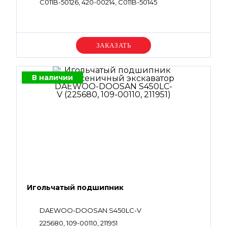
C011B-50126, 420-00214, C011B-50145
Уточняйте цену
В наличии
Игольчатый подшипник
DAEWOO-DOOSAN S450LC-V
225680, 109-00110, 211951