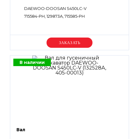
DAEWOO-DOOSAN S450LC-V
715584-PH, 129873A, 715585-PH
Уточняйте цену
В наличии
Вал