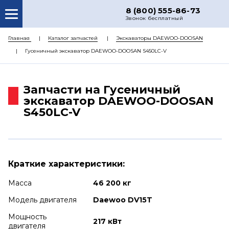
8 (800) 555-86-73
Звонок бесплатный
О НАС
Главная
Каталог запчастей
Экскаваторы DAEWOO-DOOSAN
Гусеничный экскаватор DAEWOO-DOOSAN S450LC-V
КАТАЛОГ ЗАПЧАСТЕЙ
РЕМОНТ
Запчасти на Гусеничный
ДОСТАВКА
экскаватор DAEWOO-DOOSAN
S450LC-V
ЦЕНЫ
КОНТАКТЫ
Краткие характеристики:
Масса
46 200 кг
Модель двигателя
Daewoo DV15T
Мощность
217 кВт
двигателя