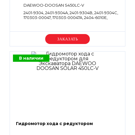
DAEWOO-DOOSAN S450LC-V
2401-9304, 2401-9304A, 2401-9304B, 2401-9304C,
170303-00047, 170303-00047A, 2404-6010E,
2404-6010H, 2404-6010I, 2404-6010J, K1000350,
K1033589, 130426-00005, 130426-00005A
Уточняйте цену
В наличии
Гидромотор хода с редуктором