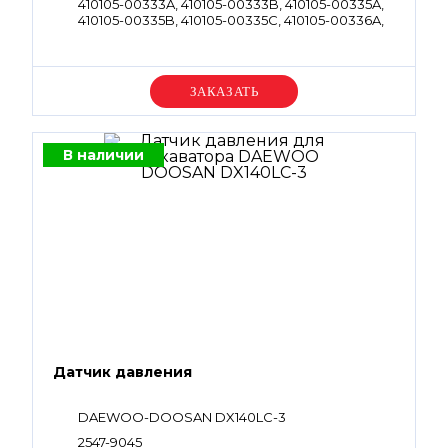
410105-00333A, 410105-00333B, 410105-00335A,
410105-00335B, 410105-00335C, 410105-00336A,
410105-00336B, 410105-00336C
Уточняйте цену
В наличии
Датчик давления
DAEWOO-DOOSAN DX140LC-3
2547-9045