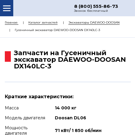
8 (800) 555-86-73
Звонок бесплатный
О НАС
Главная
Каталог запчастей
Экскаваторы DAEWOO-DOOSAN
Гусеничный экскаватор DAEWOO-DOOSAN DX140LC-3
КАТАЛОГ ЗАПЧАСТЕЙ
РЕМОНТ
Запчасти на Гусеничный
ДОСТАВКА
экскаватор DAEWOO-DOOSAN
DX140LC-3
ЦЕНЫ
КОНТАКТЫ
Краткие характеристики:
Масса
14 000 кг
Модель двигателя
Doosan DL06
Мощность
71 кВт/ 1 850 об/мин
двигателя