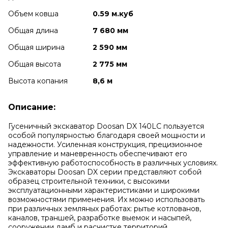
Объем ковша
0.59 м.куб
Общая длина
7 680 мм
Общая ширина
2 590 мм
Общая высота
2 775 мм
Высота копания
8,6 м
Описание:
Гусеничный экскаватор Doosan DX 140LC пользуется
особой популярностью благодаря своей мощности и
надежности. Усиленная конструкция, прецизионное
управление и маневренность обеспечивают его
эффективную работоспособность в различных условиях.
Экскаваторы Doosan DX серии представляют собой
образец строительной техники, с высокими
эксплуатационными характеристиками и широкими
возможностями применения. Их можно использовать
при различных земляных работах: рытье котлованов,
каналов, траншей, разработке выемок и насыпей,
сооружении дамб и расчистке территорий.