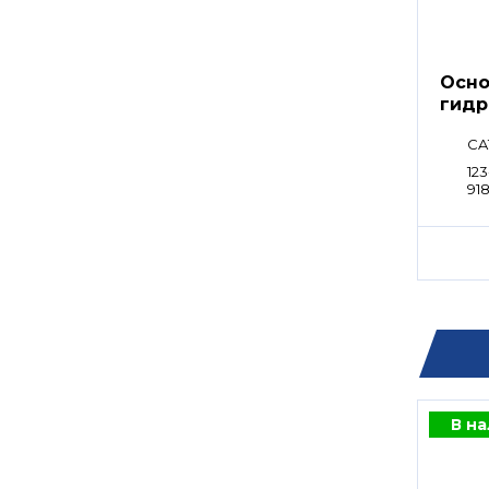
Осно
гидр
CA
123
91
В н