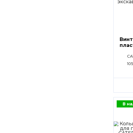
Винт
плас
CA
105
В н