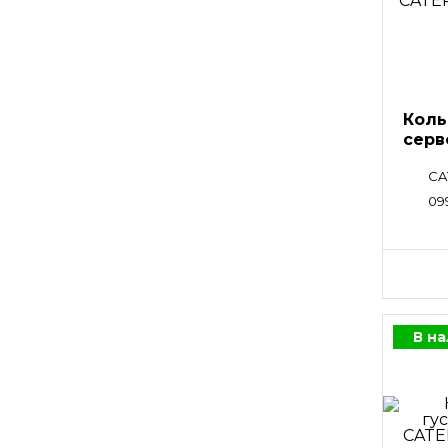
Коль
сер
CA
09
В н