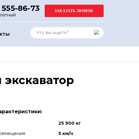
 555-86-73
платный
АКТЫ
 экскаватор
арактеристики:
25 900 кг
еремещения
5 км/ч