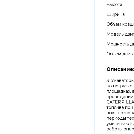
Высота
Ширина
Объем ковш
Модель дви
Мощность д
Объем двиг
Описание
Экскаваторы
по погрузке
площадках,
проведении 
CATERPILLA
топлива при
цикл позвол
периоды тех
уменьшаются
работы опер