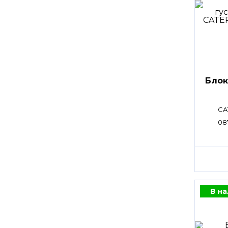
Блок
CA
08
В н