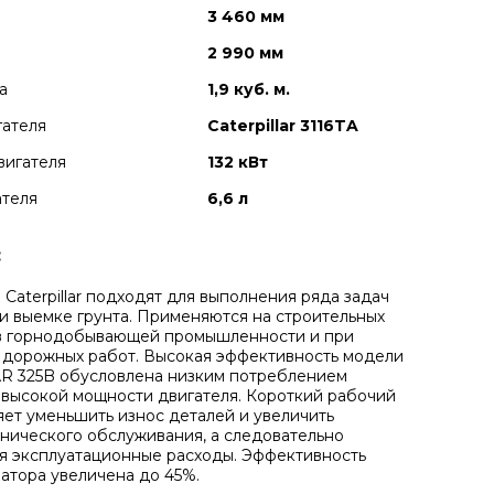
3 460 мм
2 990 мм
а
1,9 куб. м.
гателя
Caterpillar 3116TA
вигателя
132 кВт
ателя
6,6 л
:
 Caterpillar подходят для выполнения ряда задач
 и выемке грунта. Применяются на строительных
 в горнодобывающей промышленности и при
дорожных работ. Высокая эффективность модели
R 325B обусловлена низким потреблением
 высокой мощности двигателя. Короткий рабочий
яет уменьшить износ деталей и увеличить
нического обслуживания, а следовательно
 эксплуатационные расходы. Эффективность
атора увеличена до 45%.