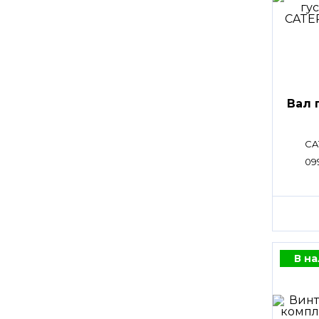
Вал 
CA
09
В н