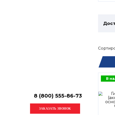
Остались
вопросы?
Получите консультацию
специалиста!
Дост
Сортиро
В н
8 (800) 555-86-73