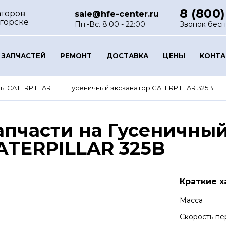
8 (800)
аторов
sale@hfe-center.ru
горске
Пн.-Вс. 8:00 - 22:00
Звонок бес
 ЗАПЧАСТЕЙ
РЕМОНТ
ДОСТАВКА
ЦЕНЫ
КОНТ
ы CATERPILLAR
Гусеничный экскаватор CATERPILLAR 325B
апчасти на Гусеничный
ATERPILLAR 325B
Краткие х
Масса
Скорость п