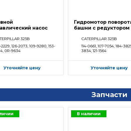
вной
Гидромотор поворот
авлический насос
башни с редуктором
TERPILLAR 325B
CATERPILLAR 325B
-2229, 126-2073, 109-9280, 153-
114-0661, 107-7054, 184-382
84, 0R-9634
3834, 121-1564
Уточняйте цену
Уточняйте цену
Запчасти
аличии
В наличии