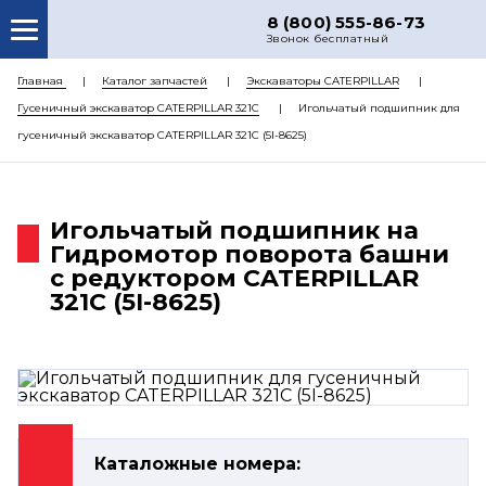
8 (800) 555-86-73
Звонок бесплатный
О НАС
Главная
Каталог запчастей
Экскаваторы CATERPILLAR
Гусеничный экскаватор CATERPILLAR 321C
Игольчатый подшипник для
КАТАЛОГ ЗАПЧАСТЕЙ
гусеничный экскаватор CATERPILLAR 321C (5I-8625)
РЕМОНТ
ДОСТАВКА
Игольчатый подшипник на
ЦЕНЫ
Гидромотор поворота башни
с редуктором CATERPILLAR
КОНТАКТЫ
321C (5I-8625)
Каталожные номера: