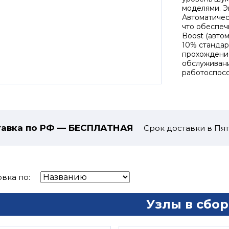
моделями. Э
Автоматическ
что обеспеч
Boost (авто
10% стандар
прохождение
обслуживан
работоспосо
авка по РФ — БЕСПЛАТНАЯ
Срок доставки в Пят
вка по:
Узлы в сбор