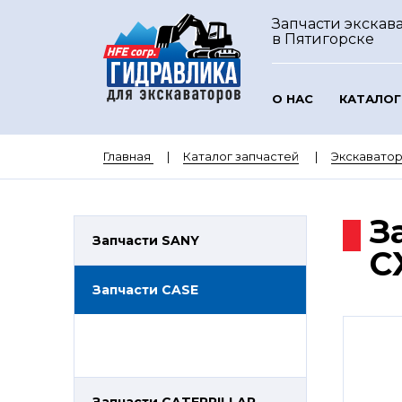
Запчасти экскава
в Пятигорске
О НАС
КАТАЛОГ
Главная
Каталог запчастей
Экскавато
З
Запчасти SANY
C
Запчасти CASE