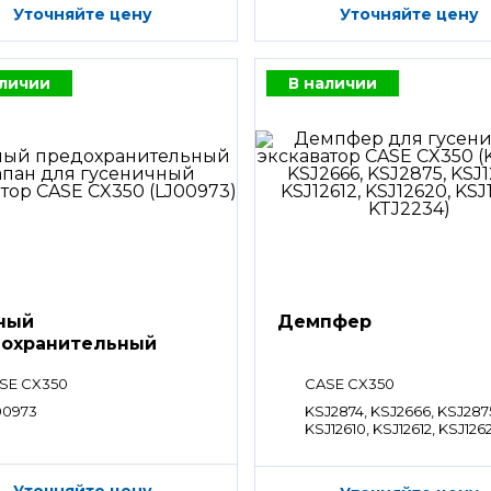
Уточняйте цену
Уточняйте цену
аличии
В наличии
ный
Демпфер
охранительный
ан
SE CX350
CASE CX350
00973
KSJ2874, KSJ2666, KSJ287
KSJ12610, KSJ12612, KSJ126
KSJ12622, KTJ2234
Уточняйте цену