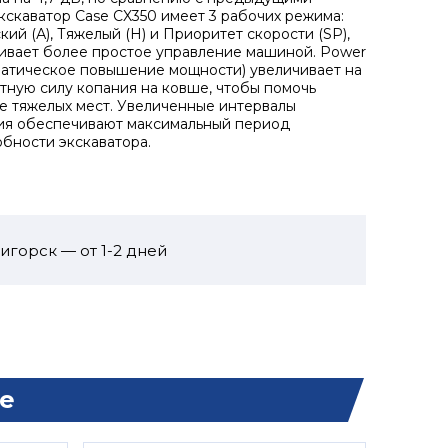
кскаватор Case CX350 имеет 3 рабочих режима:
ий (А), Тяжелый (Н) и Приоритет скорости (SP),
ивает более простое управление машиной. Power
матическое повышение мощности) увеличивает на
тную силу копания на ковше, чтобы помочь
 тяжелых мест. Увеличенные интервалы
ия обеспечивают максимальный период
бности экскаватора.
игорск — от 1-2 дней
е