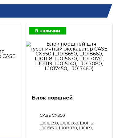
В наличии
Блок поршней
CASE CX350
LJ018650, LJ018660, LJ01118,
LJ015670, LJ017070, LJ01119,
LJ015140, LJ017080, LJ017450,
LJ017460