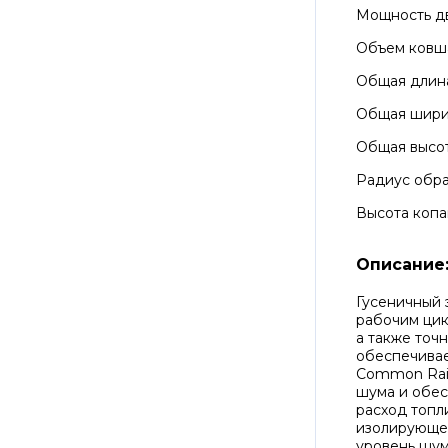
Мощность д
Объем ковш
Общая длин
Общая шир
Общая высо
Радиус обра
Высота копа
Описание
Гусеничный 
рабочим цик
а также точ
обеспечивае
Common Rail 
шума и обе
расход топл
изолирующей
уровень шум