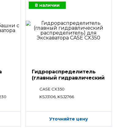
В наличии
а
Гидрораспределитель
(главный гидравлический
распределитель)
CASE CX350
230
KSJ3106, KSJ2766
Уточняйте цену