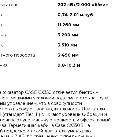
вигателя
202 кВт/2 000 об/мин
а
0,74-2,01 м.куб
а
11 260 мм
ина
3 200 мм
та
3 510 мм
тного поворота
3 450 мм
ния
9,8-10,3 м
:
экскаватор CASE СХ350 отличается быстрым
лом, мощными усилиями подъема и отрыва груза,
ным управлением, что в совокупности
т его высокую производительность. Двигатели
(стандарт Tier III) снижают уровень вибрации и
спечивают увеличенную мощность и эффективный
ива. Герметичная кабина Case CX350B на
 подвеске и тихий двигатель уменьшают
а на 4,7 дБ, по сравнению с предыдущими