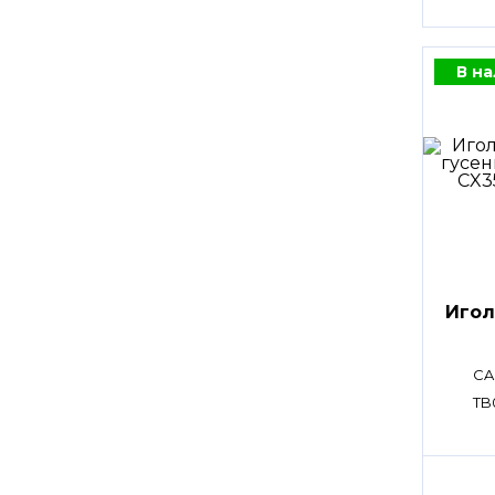
В н
Игол
CA
TB