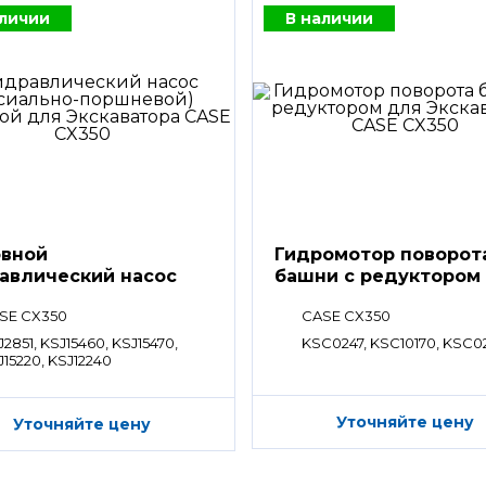
аличии
В наличии
вной
Гидромотор поворот
авлический насос
башни с редуктором
SE CX350
CASE CX350
2851, KSJ15460, KSJ15470,
KSC0247, KSC10170, KSC0
J15220, KSJ12240
Уточняйте цену
Уточняйте цену