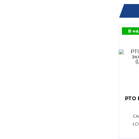
В н
PTO 
CA
LC