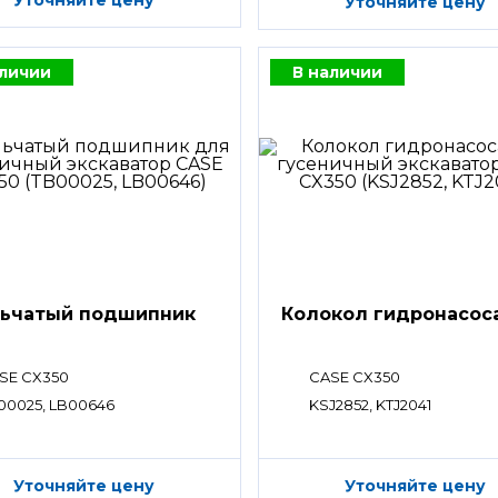
Уточняйте цену
аличии
В наличии
ьчатый подшипник
Колокол гидронасос
SE CX350
CASE CX350
00025, LB00646
KSJ2852, KTJ2041
Уточняйте цену
Уточняйте цену