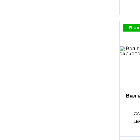
В н
Вал 
CA
LB