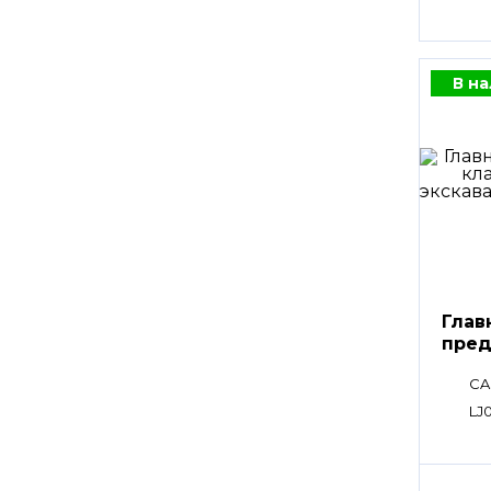
В н
Глав
пред
клап
CA
LJ