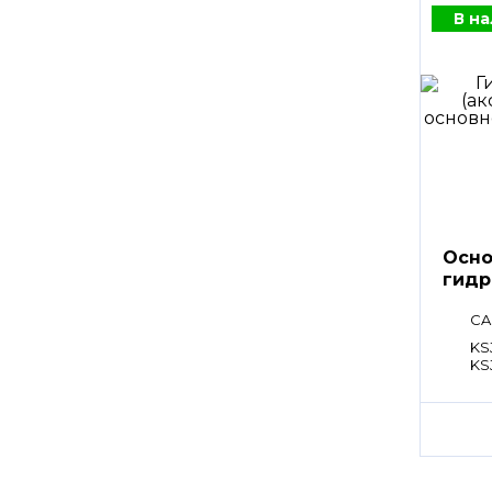
В н
Осно
гидр
CA
KSJ
KS