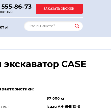
 555-86-73
платный
АКТЫ
 экскаватор CASE
арактеристики:
37 000 кг
гателя
Isuzu AH-6HK1X-S