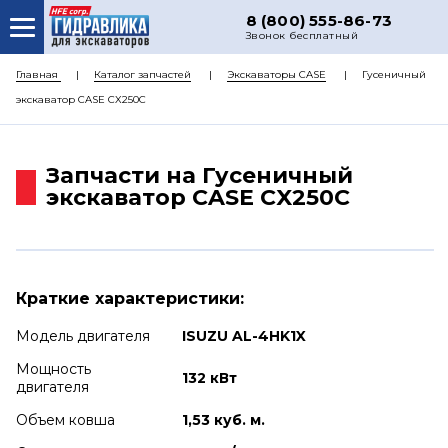
8 (800) 555-86-73
Звонок бесплатный
О НАС
Главная
Каталог запчастей
Экскаваторы CASE
Гусеничный
экскаватор CASE CX250С
КАТАЛОГ ЗАПЧАСТЕЙ
РЕМОНТ
Запчасти на Гусеничный
ДОСТАВКА
экскаватор CASE CX250С
ЦЕНЫ
КОНТАКТЫ
Краткие характеристики:
Модель двигателя
ISUZU AL-4HK1X
Мощность
132 кВт
двигателя
Объем ковша
1,53 куб. м.