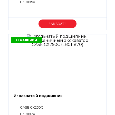
LB011850
Уточняйте цену
В наличии
Игольчатый подшипник
CASE CX250С
LB011870