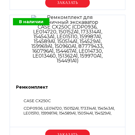
Уточняйте цену
В наличии
Ремкомплект
CASE CX250С
CDP0936, LE014720, 150152A1, 173314A1, 154543A1,
LE015110, 159987A1, 154589A1, 150514A1, 154529A1,
159969A1, 150960A1, 87779433, 160796A1, 154467A1,
LE014730, LE013460, 151362A1, 159970A1, 154491A1
Уточняйте цену