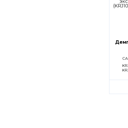
Дем
CA
KR
KR