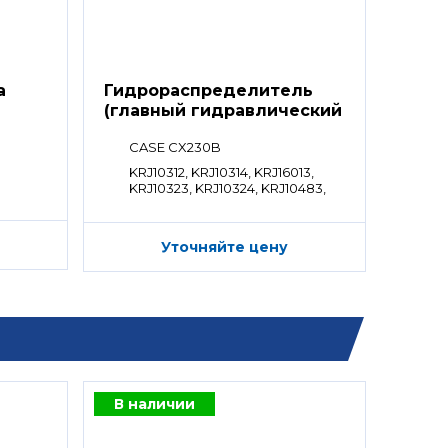
а
Гидрораспределитель
(главный гидравлический
распределитель)
CASE CX230B
KRJ10312, KRJ10314, KRJ16013,
KRJ10323, KRJ10324, KRJ10483,
KRJ10484, KRJ10481
Уточняйте цену
В наличии