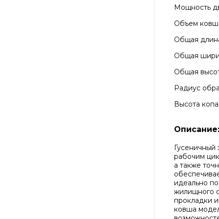
Мощность д
Объем ковш
Общая длин
Общая шир
Общая высо
Радиус обра
Высота копа
Описание
Гусеничный 
рабочим цик
а также точ
обеспечивае
идеально по
жилищного с
прокладки и
ковша модел
возможносте