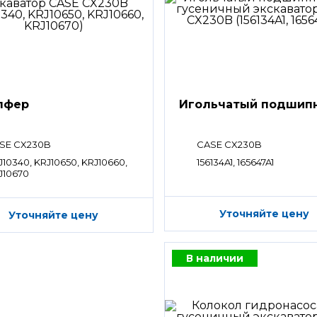
пфер
Игольчатый подшип
SE CX230B
CASE CX230B
J10340, KRJ10650, KRJ10660,
156134A1, 165647A1
J10670
Уточняйте цену
Уточняйте цену
В наличии