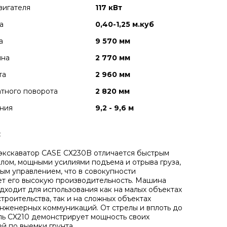
вигателя
117 кВт
а
0,40-1,25 м.куб
а
9 570 мм
ина
2 770 мм
та
2 960 мм
тного поворота
2 820 мм
ния
9,2 - 9,6 м
:
экскаватор CASE СХ230B отличается быстрым
лом, мощными усилиями подъема и отрыва груза,
ным управлением, что в совокупности
т его высокую производительность. Машина
дходит для использования как на малых объектах
троительства, так и на сложных объектах
нженерных коммуникаций. От стрелы и вплоть до
ь CX210 демонстрирует мощность своих
й по выемки грунта.