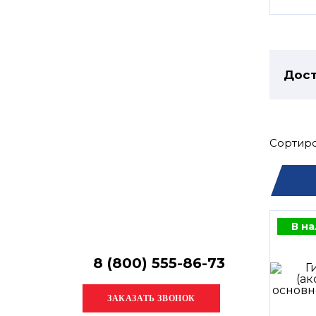
Остались
вопросы?
Получите консультацию
специалиста!
Дост
Сортиро
В н
8 (800) 555-86-73