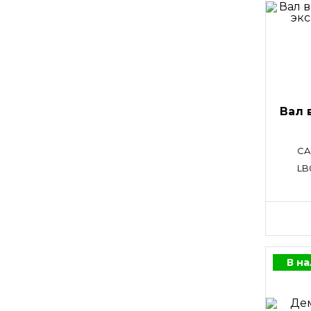
Вал 
CA
LB
В н