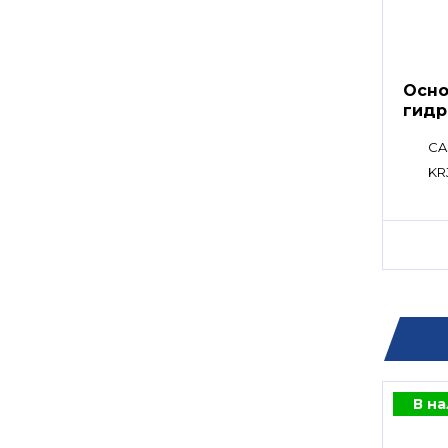
Осно
гидр
CA
KR
В н