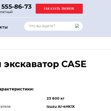
 555-86-73
платный
АКТЫ
 экскаватор CASE
арактеристики:
23 600 кг
гателя
Isuzu AI-4HK1X