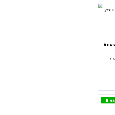
Блок
CA
В н