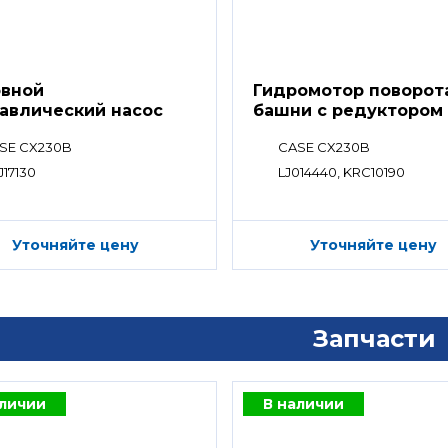
вной
Гидромотор поворот
авлический насос
башни с редуктором
SE CX230B
CASE CX230B
J17130
LJ014440, KRC10190
Уточняйте цену
Уточняйте цену
Запчасти
аличии
В наличии