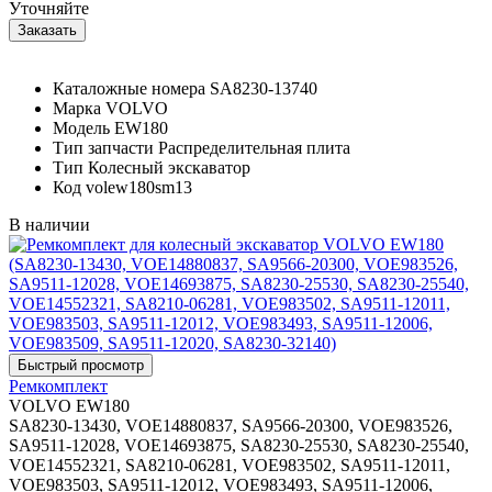
Уточняйте
Каталожные номера
SA8230-13740
Марка
VOLVO
Модель
EW180
Тип запчасти
Распределительная плита
Тип
Колесный экскаватор
Код
volew180sm13
В наличии
Ремкомплект
VOLVO EW180
SA8230-13430, VOE14880837, SA9566-20300, VOE983526,
SA9511-12028, VOE14693875, SA8230-25530, SA8230-25540,
VOE14552321, SA8210-06281, VOE983502, SA9511-12011,
VOE983503, SA9511-12012, VOE983493, SA9511-12006,