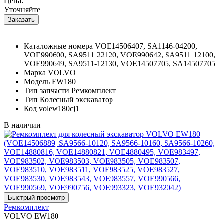
Цена:
Уточняйте
Каталожные номера
VOE14506407, SA1146-04200,
VOE990600, SA9511-22120, VOE990642, SA9511-12100,
VOE990649, SA9511-12130, VOE14507705, SA14507705
Марка
VOLVO
Модель
EW180
Тип запчасти
Ремкомплект
Тип
Колесный экскаватор
Код
volew180cj1
В наличии
Ремкомплект
VOLVO EW180