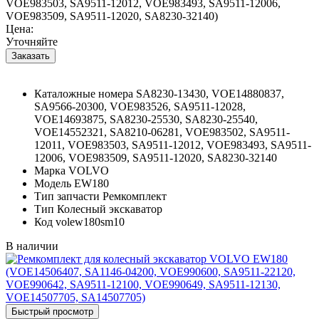
VOE983503, SA9511-12012, VOE983493, SA9511-12006,
VOE983509, SA9511-12020, SA8230-32140)
Цена:
Уточняйте
Каталожные номера
SA8230-13430, VOE14880837,
SA9566-20300, VOE983526, SA9511-12028,
VOE14693875, SA8230-25530, SA8230-25540,
VOE14552321, SA8210-06281, VOE983502, SA9511-
12011, VOE983503, SA9511-12012, VOE983493, SA9511-
12006, VOE983509, SA9511-12020, SA8230-32140
Марка
VOLVO
Модель
EW180
Тип запчасти
Ремкомплект
Тип
Колесный экскаватор
Код
volew180sm10
В наличии