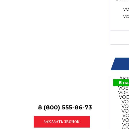
Остались
расп
вопросы?
VO
Получите консультацию
VO
специалиста!
В н
8 (800) 555-86-73