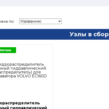
вка по:
Узлы в сбор
аличии
ораспределитель
вный гидравлический