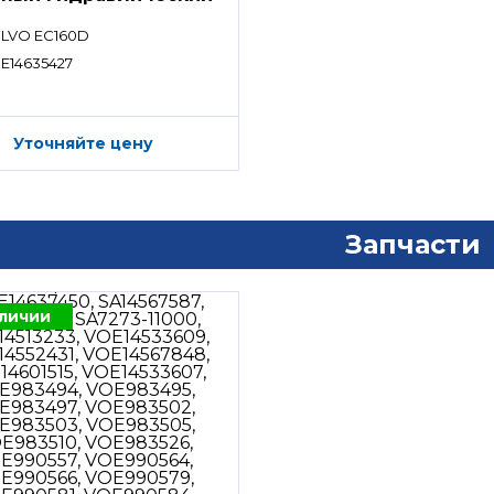
ределитель)
LVO EC160D
E14635427
Уточняйте цену
Запчасти
аличии