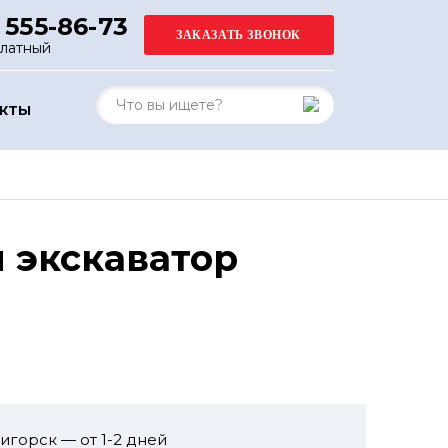
 555-86-73
платный
АКТЫ
 экскаватор
игорск — от 1-2 дней