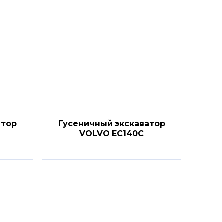
атор
Гусеничный экскаватор
VOLVO EC140C