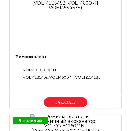
Ремкомплект
VOLVO EC160C NL
VOE14535452, VOE14600711, VOE14554635
Уточняйте цену
В наличии