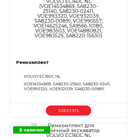
Ремкомплект
VOLVO EC160C NL
VOE14534869, SA8230-25140, SA8230-02411,
VOE993320, VOE932039, SA8230-00891,
VOE990557, VOE14625246, SA9566-10180,
VOE983503, VOE14880821, VOE983525, SA8220-
15630
Уточняйте цену
В наличии