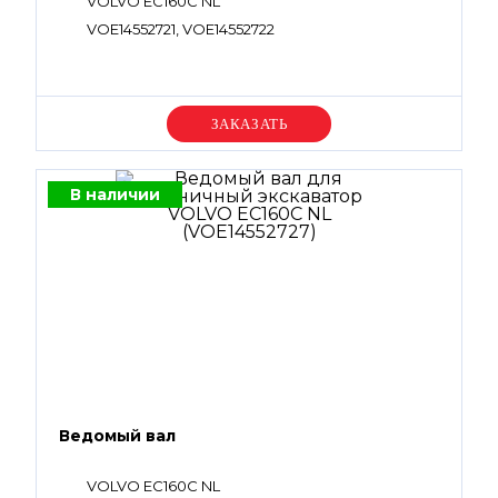
VOLVO EC160C NL
VOE14552721, VOE14552722
Уточняйте цену
В наличии
Ведомый вал
VOLVO EC160C NL