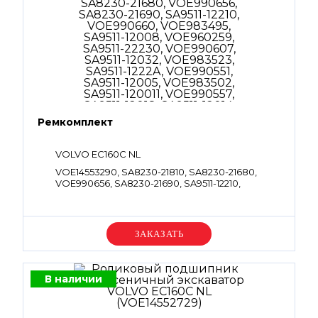
Ремкомплект
VOLVO EC160C NL
VOE14553290, SA8230-21810, SA8230-21680,
VOE990656, SA8230-21690, SA9511-12210,
VOE990660, VOE983495, SA9511-12008,
VOE960259, SA9511-22230, VOE990607, SA9511-
12032, VOE983523, SA9511-1222A, VOE990551,
SA9511-12005, VOE983502, SA9511-120011,
Уточняйте цену
VOE990557, SA9511-12018, SA9511-12014, SA8230-
27160, VOE14621703
В наличии