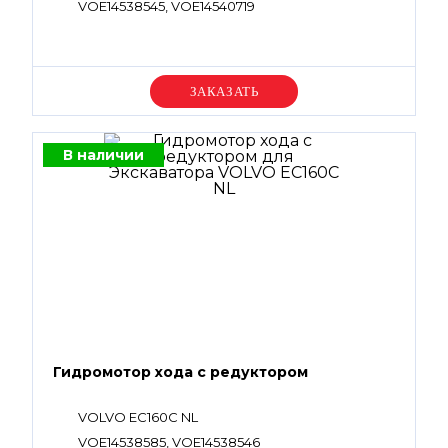
VOE14538545, VOE14540719
Уточняйте цену
В наличии
Гидромотор хода с редуктором
VOLVO EC160C NL
VOE14538585, VOE14538546