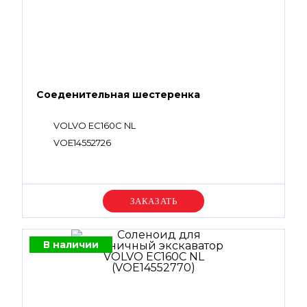
Соеденительная шестеренка
VOLVO EC160C NL
VOE14552726
Уточняйте цену
В наличии