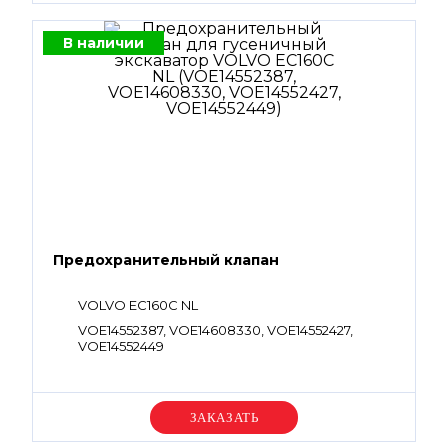
В наличии
Предохранительный клапан
VOLVO EC160C NL
VOE14552387, VOE14608330, VOE14552427,
VOE14552449
Уточняйте цену