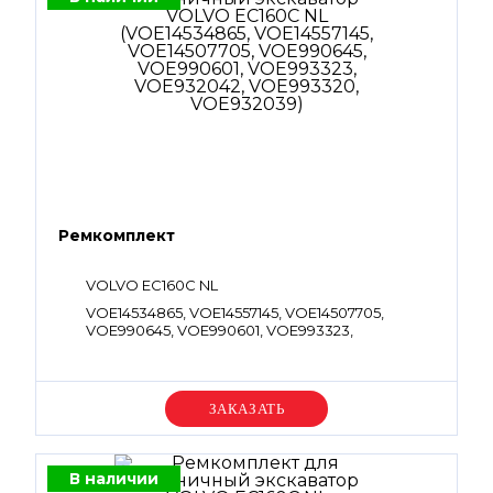
Ремкомплект
VOLVO EC160C NL
VOE14534865, VOE14557145, VOE14507705,
VOE990645, VOE990601, VOE993323,
VOE932042, VOE993320, VOE932039
Уточняйте цену
В наличии