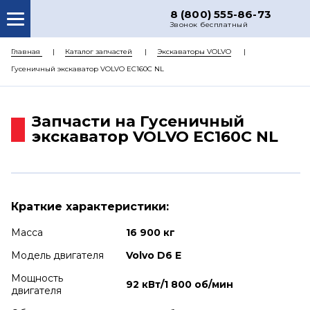
8 (800) 555-86-73
Звонок бесплатный
О НАС
Главная
Каталог запчастей
Экскаваторы VOLVO
Гусеничный экскаватор VOLVO EC160C NL
КАТАЛОГ ЗАПЧАСТЕЙ
РЕМОНТ
Запчасти на Гусеничный
ДОСТАВКА
экскаватор VOLVO EC160C NL
ЦЕНЫ
КОНТАКТЫ
Краткие характеристики:
Масса
16 900 кг
Модель двигателя
Volvo D6 E
Мощность
92 кВт/1 800 об/мин
двигателя