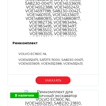
Ремкомплект
VOLVO EC160C NL
VOE14552475, SA7273-11000, SA8230-00471,
VOE14533609, VOE14552388, VOE14552431,
VOE14597198, SA8230-00421, VOE14601515,
VOE14533607, VOE14880815, VOE14880817,
VOE982736, VOE983494, VOE983495,
VOE983497, VOE983502, VOE983503,
Уточняйте цену
VOE983505, VOE983510, VOE983526,
VOE990557, VOE990564, VOE990566,
VOE990579, VOE990581, VOE990582,
VOE990584, VOE993320, VOE932039,
В наличии
VOE993321, VOE932040, VOE993322,
VOE14528980, VOE993323, VOE932042