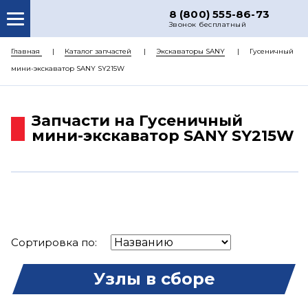
8 (800) 555-86-73
Звонок бесплатный
О НАС
Главная
Каталог запчастей
Экскаваторы SANY
Гусеничный
мини-экскаватор SANY SY215W
КАТАЛОГ ЗАПЧАСТЕЙ
РЕМОНТ
Запчасти на Гусеничный
ДОСТАВКА
мини-экскаватор SANY SY215W
ЦЕНЫ
КОНТАКТЫ
Сортировка по:
Узлы в сборе