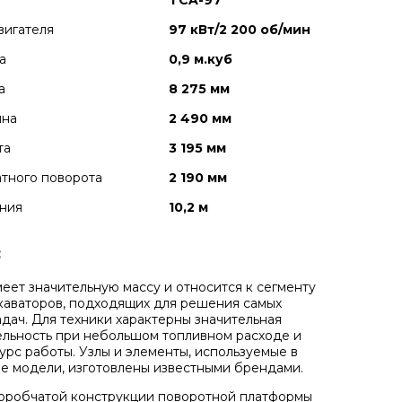
TCA-97
вигателя
97 кВт/2 200 об/мин
а
0,9 м.куб
а
8 275 мм
ина
2 490 мм
та
3 195 мм
тного поворота
2 190 мм
ния
10,2 м
:
еет значительную массу и относится к сегменту
каваторов, подходящих для решения самых
адач. Для техники характерны значительная
льность при небольшом топливном расходе и
урс работы. Узлы и элементы, используемые в
е модели, изготовлены известными брендами.
оробчатой конструкции поворотной платформы