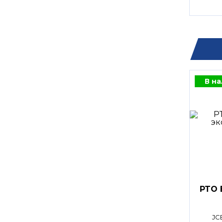
В н
PTO 
JC