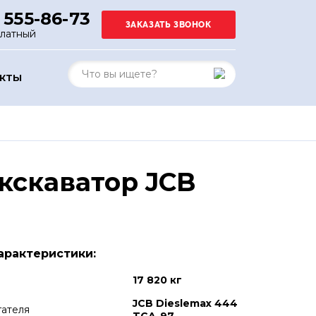
 555-86-73
платный
АКТЫ
кскаватор JCB
арактеристики:
17 820 кг
JCB Dieslemax 444
гателя