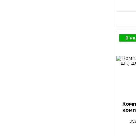
В н
Комп
комп
JC