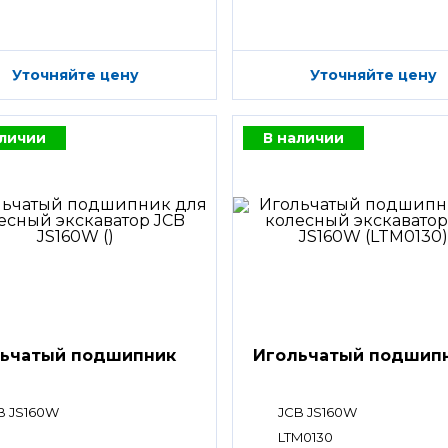
Уточняйте цену
Уточняйте цену
аличии
В наличии
ьчатый подшипник
Игольчатый подшип
B JS160W
JCB JS160W
LTM0130