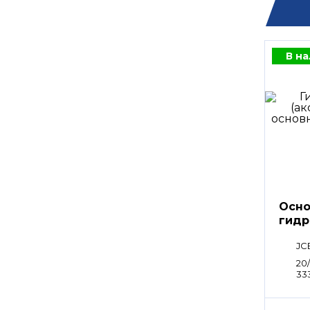
В н
Осно
гидр
Kawa
JC
20/
333