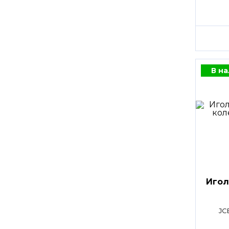
В н
Игол
JC