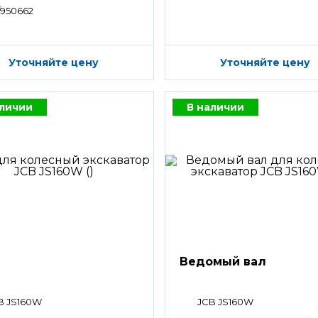
/950662
Уточняйте цену
Уточняйте цену
аличии
В наличии
Ведомый вал
B JS160W
JCB JS160W