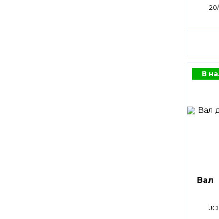
20
В н
Вал
JC