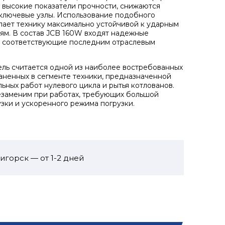
 высокие показатели прочности, снижаются
 ключевые узлы. Использование подобного
ает технику максимально устойчивой к ударным
м. В состав JCB 160W входят надежные
 соответствующие последним отраслевым
ль считается одной из наиболее востребованных
аненных в сегменте техники, предназначенной
льных работ нулевого цикла и рытья котлованов.
заменим при работах, требующих большой
узки и ускоренного режима погрузки.
игорск — от 1-2 дней