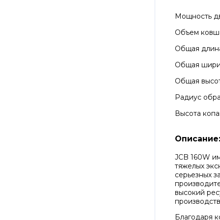
Мощность д
Объем ковш
Общая длин
Общая шир
Общая высо
Радиус обра
Высота копа
Описание
JCB 160W им
тяжелых экс
серьезных з
производите
высокий рес
производств
Благодаря к