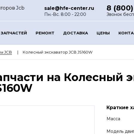
8 (800)
торов Jcb
sale@hfe-center.ru
Пн.-Вс. 8:00 - 22:00
Звонок бес
 ЗАПЧАСТЕЙ
РЕМОНТ
ДОСТАВКА
ЦЕНЫ
КОНТ
ы JCB
Колесный экскаватор JCB JS160W
апчасти на Колесный э
S160W
Краткие х
Масса
Модель дви