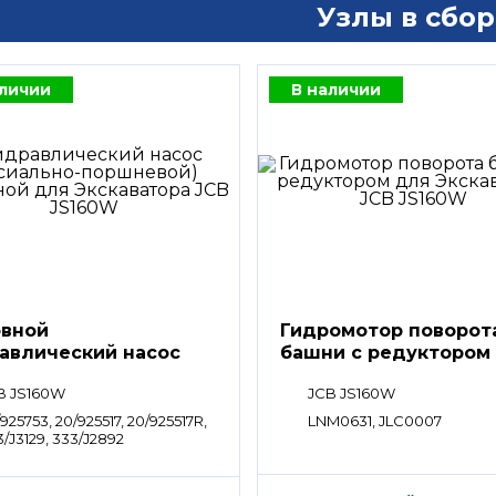
Узлы в сбор
аличии
В наличии
вной
Гидромотор поворот
авлический насос
башни с редуктором
saki K3V63DTP
B JS160W
JCB JS160W
925753, 20/925517, 20/925517R,
LNM0631, JLC0007
/J3129, 333/J2892