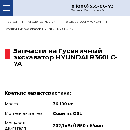
8 (800) 555-86-73
Звонок бесплатный
О НАС
Главная
Каталог запчастей
Экскаваторы HYUNDAI
Гусеничный экскаватор HYUNDAI R360LC-7A
КАТАЛОГ ЗАПЧАСТЕЙ
РЕМОНТ
Запчасти на Гусеничный
ДОСТАВКА
экскаватор HYUNDAI R360LC-
7A
ЦЕНЫ
КОНТАКТЫ
Краткие характеристики:
Масса
36 100 кг
Модель двигателя
Cuммins QSL
Мощность
202,1 кВт/1 850 об/мин
двигателя