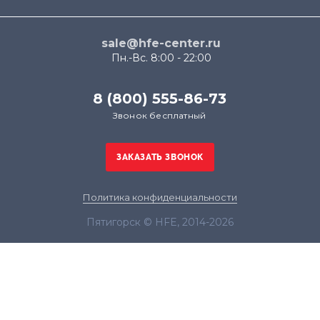
sale@hfe-center.ru
Пн.-Вс. 8:00 - 22:00
8 (800) 555-86-73
Звонок бесплатный
Политика конфиденциальности
Пятигорск © HFE, 2014-2026
Продолжая использовать наш сайт, вы даёте
согласие на обработку файлов cookie в целях
функционирования сайта и сбора статистики в
соответствии с
политикой конфиденциальности
Я согласен