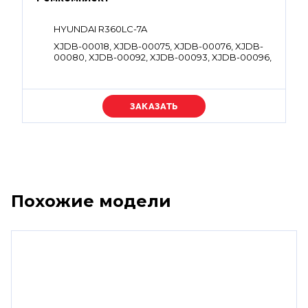
HYUNDAI R360LC-7A
XJDB-00018, XJDB-00075, XJDB-00076, XJDB-
00080, XJDB-00092, XJDB-00093, XJDB-00096,
XJDB-00099, XJDB-00101, XJDB-00105, XJDB-
00107, XJDB-00120, XJDB-00120, XJDB-00128,
XJDB-00129, XJDB-00136, XJDB-00138, XJDB-
00141, XJDB-00147, XJDB-00161, XJDB-00221
Уточняйте цену
Похожие модели