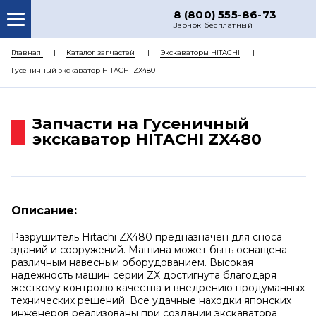
8 (800) 555-86-73
Звонок бесплатный
О НАС
Главная
Каталог запчастей
Экскаваторы HITACHI
Гусеничный экскаватор HITACHI ZX480
КАТАЛОГ ЗАПЧАСТЕЙ
РЕМОНТ
Запчасти на Гусеничный
ДОСТАВКА
экскаватор HITACHI ZX480
ЦЕНЫ
КОНТАКТЫ
Описание:
Разрушитель Hitachi ZX480 предназначен для сноса
зданий и сооружений. Машина может быть оснащена
различным навесным оборудованием. Высокая
надежность машин серии ZX достигнута благодаря
жесткому контролю качества и внедрению продуманных
технических решений. Все удачные находки японских
инженеров реализованы при создании экскаватора