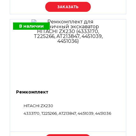
Уточняйте цену
В наличии
Ремкомплект
HITACHI ZX230
4333170, T225266, AT213847, 4451039, 4451036