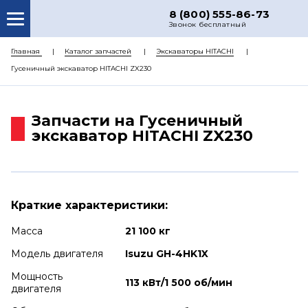
8 (800) 555-86-73
Звонок бесплатный
О НАС
Главная
Каталог запчастей
Экскаваторы HITACHI
Гусеничный экскаватор HITACHI ZX230
КАТАЛОГ ЗАПЧАСТЕЙ
РЕМОНТ
Запчасти на Гусеничный
ДОСТАВКА
экскаватор HITACHI ZX230
ЦЕНЫ
КОНТАКТЫ
Краткие характеристики:
Масса
21 100 кг
Модель двигателя
Isuzu GH-4HK1X
Мощность
113 кВт/1 500 об/мин
двигателя