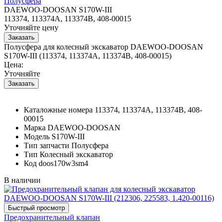
Полусфера
DAEWOO-DOOSAN S170W-III
113374, 113374A, 113374B, 408-00015
Уточняйте цену
Полусфера для колесный экскаватор DAEWOO-DOOSAN
S170W-III (113374, 113374A, 113374B, 408-00015)
Цена:
Уточняйте
Каталожные номера
113374, 113374A, 113374B, 408-
00015
Марка
DAEWOO-DOOSAN
Модель
S170W-III
Тип запчасти
Полусфера
Тип
Колесный экскаватор
Код
doos170w3sm4
В наличии
Предохранительный клапан