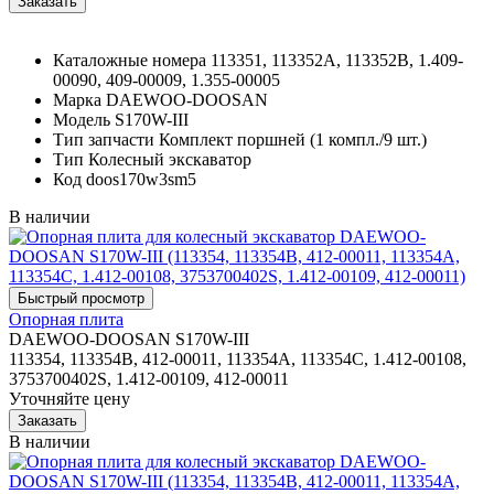
Каталожные номера
113351, 113352A, 113352B, 1.409-
00090, 409-00009, 1.355-00005
Марка
DAEWOO-DOOSAN
Модель
S170W-III
Тип запчасти
Комплект поршней (1 компл./9 шт.)
Тип
Колесный экскаватор
Код
doos170w3sm5
В наличии
Опорная плита
DAEWOO-DOOSAN S170W-III
113354, 113354B, 412-00011, 113354A, 113354C, 1.412-00108,
3753700402S, 1.412-00109, 412-00011
Уточняйте цену
В наличии