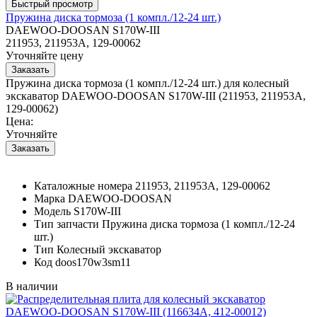
Пружина диска тормоза (1 компл./12-24 шт.)
DAEWOO-DOOSAN S170W-III
211953, 211953A, 129-00062
Уточняйте цену
Пружина диска тормоза (1 компл./12-24 шт.) для колесный
экскаватор DAEWOO-DOOSAN S170W-III (211953, 211953A,
129-00062)
Цена:
Уточняйте
Каталожные номера
211953, 211953A, 129-00062
Марка
DAEWOO-DOOSAN
Модель
S170W-III
Тип запчасти
Пружина диска тормоза (1 компл./12-24
шт.)
Тип
Колесный экскаватор
Код
doos170w3sm11
В наличии