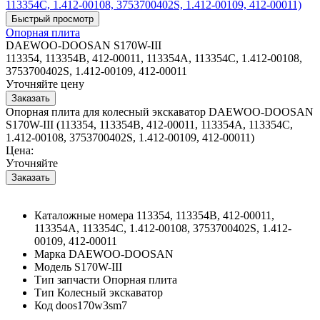
Опорная плита
DAEWOO-DOOSAN S170W-III
113354, 113354B, 412-00011, 113354A, 113354C, 1.412-00108,
3753700402S, 1.412-00109, 412-00011
Уточняйте цену
Опорная плита для колесный экскаватор DAEWOO-DOOSAN
S170W-III (113354, 113354B, 412-00011, 113354A, 113354C,
1.412-00108, 3753700402S, 1.412-00109, 412-00011)
Цена:
Уточняйте
Каталожные номера
113354, 113354B, 412-00011,
113354A, 113354C, 1.412-00108, 3753700402S, 1.412-
00109, 412-00011
Марка
DAEWOO-DOOSAN
Модель
S170W-III
Тип запчасти
Опорная плита
Тип
Колесный экскаватор
Код
doos170w3sm7