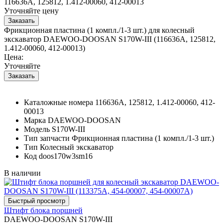
116636A, 125812, 1.412-00060, 412-00013
Уточняйте цену
Фрикционная пластина (1 компл./1-3 шт.) для колесный
экскаватор DAEWOO-DOOSAN S170W-III (116636A, 125812,
1.412-00060, 412-00013)
Цена:
Уточняйте
Каталожные номера
116636A, 125812, 1.412-00060, 412-
00013
Марка
DAEWOO-DOOSAN
Модель
S170W-III
Тип запчасти
Фрикционная пластина (1 компл./1-3 шт.)
Тип
Колесный экскаватор
Код
doos170w3sm16
В наличии
Штифт блока поршней
DAEWOO-DOOSAN S170W-III