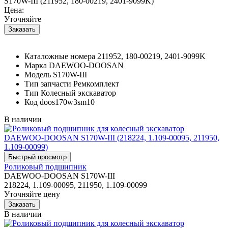
S170W-III (211952, 180-00219, 2401-9099K)
Цена:
Уточняйте
Каталожные номера
211952, 180-00219, 2401-9099K
Марка
DAEWOO-DOOSAN
Модель
S170W-III
Тип запчасти
Ремкомплект
Тип
Колесный экскаватор
Код
doos170w3sm10
В наличии
Роликовый подшипник
DAEWOO-DOOSAN S170W-III
218224, 1.109-00095, 211950, 1.109-00099
Уточняйте цену
В наличии