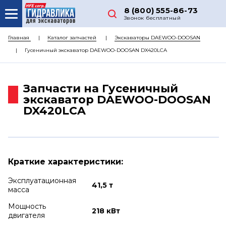
8 (800) 555-86-73
Звонок бесплатный
О НАС
Главная
Каталог запчастей
Экскаваторы DAEWOO-DOOSAN
Гусеничный экскаватор DAEWOO-DOOSAN DX420LCA
КАТАЛОГ ЗАПЧАСТЕЙ
РЕМОНТ
Запчасти на Гусеничный
ДОСТАВКА
экскаватор DAEWOO-DOOSAN
DX420LCA
ЦЕНЫ
КОНТАКТЫ
Краткие характеристики:
Эксплуатационная
41,5 т
масса
Мощность
218 кВт
двигателя