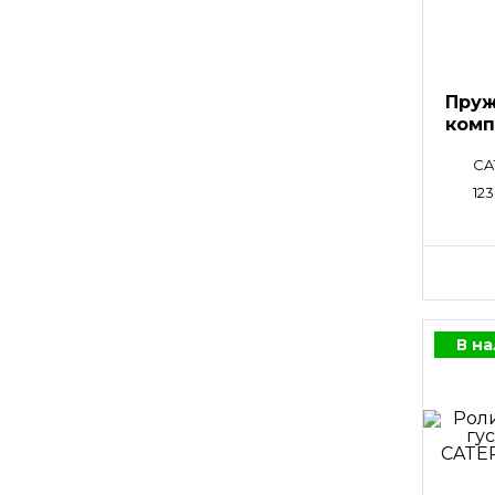
Пруж
комп
CA
123
В н