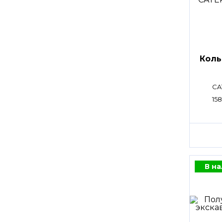
Коль
CA
15
В н