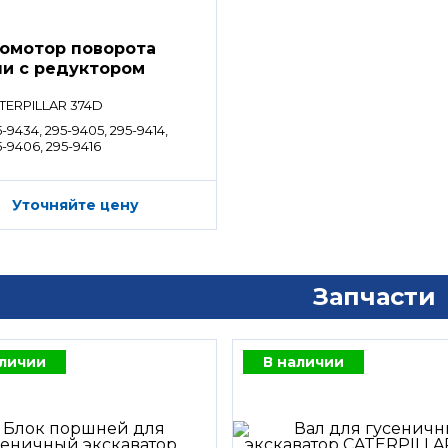
омотор поворота
и с редуктором
TERPILLAR 374D
-9434, 295-9405, 295-9414,
5-9406, 295-9416
Уточняйте цену
Запчасти
аличии
В наличии