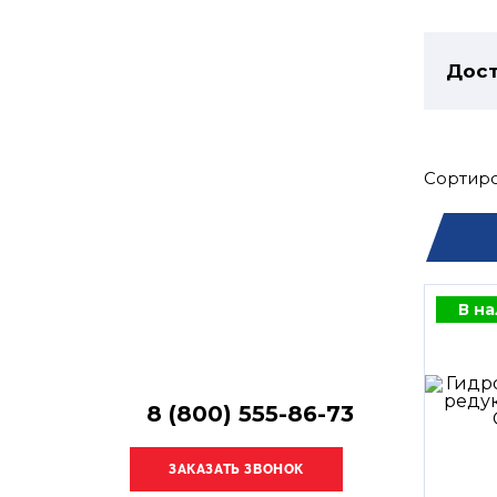
Остались
вопросы?
Получите консультацию
Дост
специалиста!
Сортиро
В н
8 (800) 555-86-73