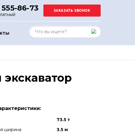
 555-86-73
платный
АКТЫ
 экскаватор
арактеристики:
73.5 т
ая ширина
3.5 м