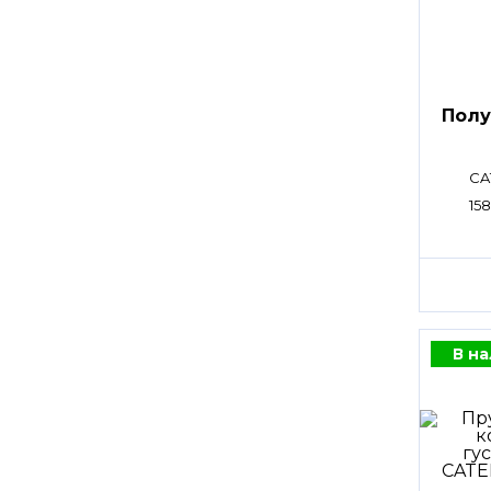
Полу
CA
15
В н