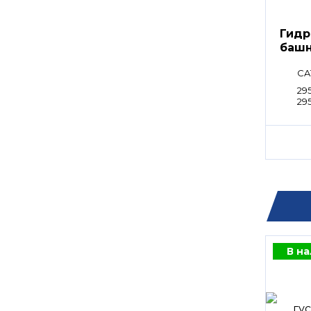
Гидр
башн
CA
295
29
В н