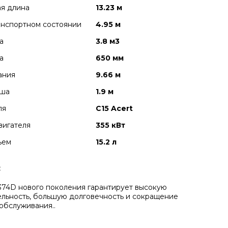
я длина
13.23 м
анспортном cостоянии
4.95 м
а
3.8 м3
а
650 мм
ания
9.66 м
вша
1.9 м
ля
C15 Acert
вигателя
355 кВт
ъем
15.2 л
:
374D нового поколения гарантирует высокую
льность, большую долговечность и сокращение
обслуживания..