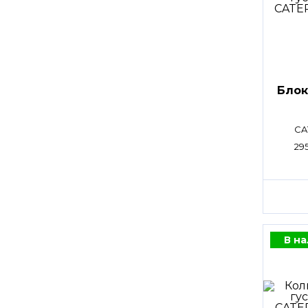
Блок
CA
29
В н