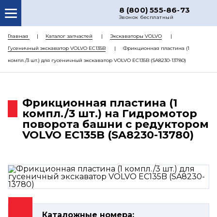
8 (800) 555-86-73
Звонок бесплатный
О НАС
Главная
Каталог запчастей
Экскаваторы VOLVO
Гусеничный экскаватор VOLVO EC135B
Фрикционная пластина (1
КАТАЛОГ ЗАПЧАСТЕЙ
компл./3 шт.) для гусеничный экскаватор VOLVO EC135B (SA8230-13780)
РЕМОНТ
ДОСТАВКА
Фрикционная пластина (1
ЦЕНЫ
компл./3 шт.) на Гидромотор
поворота башни с редуктором
КОНТАКТЫ
VOLVO EC135B (SA8230-13780)
Каталожные номера: