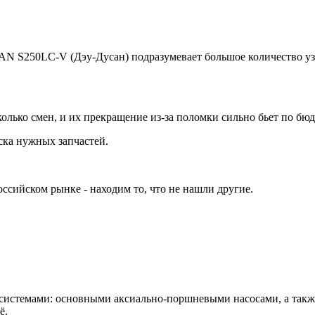
S250LC-V (Дэу-Дусан) подразумевает большое количество узло
олько смен, и их прекращение из-за поломки сильно бьет по бю
ка нужных запчастей.
сийском рынке - находим то, что не нашли другие.
истемами: основными аксиально-поршневыми насосами, а также г
ё.